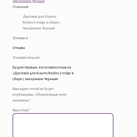
тачскрином Черный
5
Описание
mdg1
в
Дисплей для Xiaomi
сборе
Redmi 5 mdg1 в сборе с
с
тачскрином Черный
тачскрином
Отзывы
0
Черный
Отзывы
Отзывов пока нет.
Будьте первым, кто оставил отзыв на
«Дисплей для Xiaomi Redmi 5 mdg1 в
сборе с тачскрином Черный»
Ваш адрес email не будет
опубликован.
Обязательные поля
помечены
*
Ваш отзыв
*