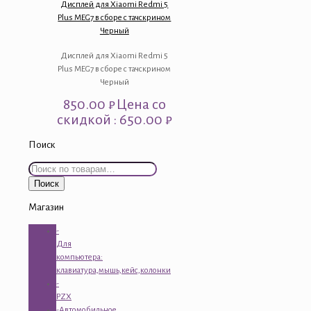
Дисплей для Xiaomi Redmi 5
Plus MEG7 в сборе с тачскрином
Черный
Дисплей для Xiaomi Redmi 5
Plus MEG7 в сборе с тачскрином
Черный
850.00
₽
Цена со
скидкой : 650.00 ₽
Поиск
Искать:
Поиск
Магазин
-
Для
компьютера:
клавиатура,мышь,кейс,колонки
-
PZX
-Автомобильное