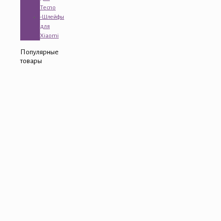
Tecno
-Шлейфы
для
Xiaomi
Популярные
товары