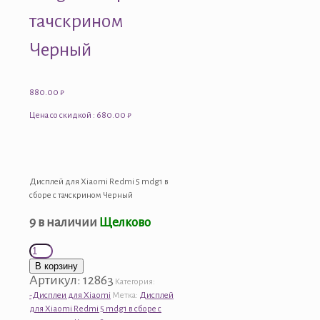
тачскрином
Черный
880.00
₽
Цена со скидкой : 680.00 ₽
Дисплей для Xiaomi Redmi 5 mdg1 в
сборе с тачскрином Черный
9 в наличии
Щелково
Количество
товара
В корзину
Дисплей
Артикул:
12863
Категория:
для
-Дисплеи для Xiaomi
Метка:
Дисплей
Xiaomi
для Xiaomi Redmi 5 mdg1 в сборе с
Redmi