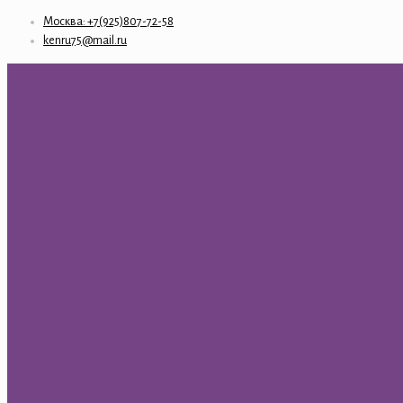
Москва: +7(925)807-72-58
kenru75@mail.ru