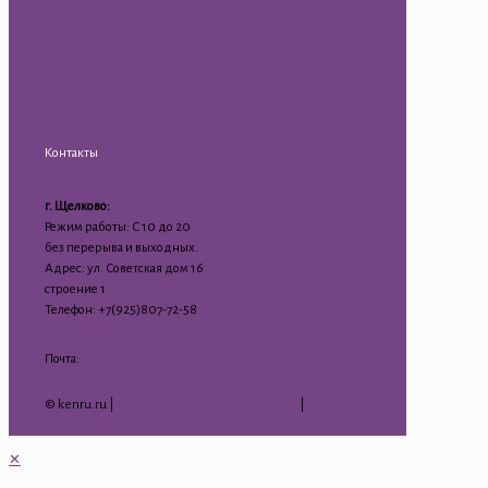
Контакты
г. Щелково:
Режим работы: С 10 до 20
без перерыва и выходных.
Адрес: ул. Советская дом 16
строение 1
Телефон: +7(925)807-72-58
Почта:
kenru75@mail.ru
© kenru.ru |
Политика конфиденциальности
|
Гарантия
на товар
✕