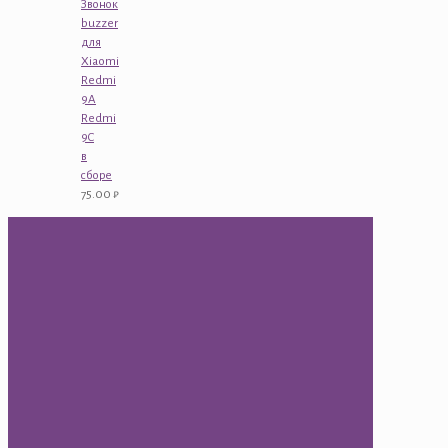
Звонок
buzzer
для
Xiaomi
Redmi
9A
Redmi
9C
в
сборе
75.00
₽