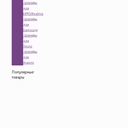
-Шлейфы
для
OPPO/Realme
-Шлейфы
для
Samsung
-Шлейфы
для
Tecno
-Шлейфы
для
Xiaomi
Популярные
товары