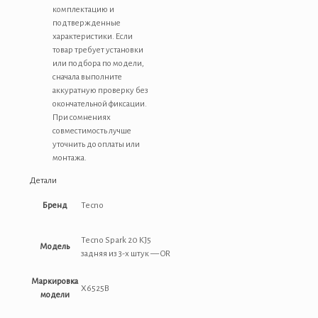
комплектацию и
подтвержденные
характеристики. Если
товар требует установки
или подбора по модели,
сначала выполните
аккуратную проверку без
окончательной фиксации.
При сомнениях
совместимость лучше
уточнить до оплаты или
монтажа.
Детали
Бренд
Tecno
Tecno Spark 20 KJ5
Модель
задняя из 3-х штук — OR
Маркировка
X6525B
модели