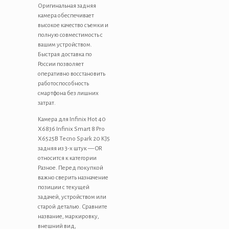
Оригинальная задняя
камера обеспечивает
высокое качество съемки и
полную совместимость с
вашим устройством.
Быстрая доставка по
России позволяет
оперативно восстановить
работоспособность
смартфона без лишних
затрат.
Камера для Infinix Hot 40
X6836 Infinix Smart 8 Pro
X6525B Tecno Spark 20 KJ5
задняя из 3-х штук — OR
относится к категории
Разное. Перед покупкой
важно сверить назначение
позиции с текущей
задачей, устройством или
старой деталью. Сравните
название, маркировку,
внешний вид,