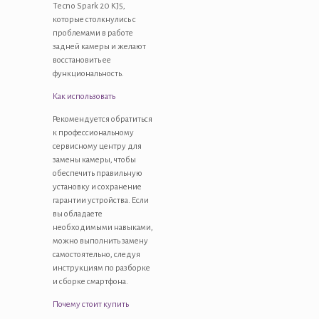
Tecno Spark 20 KJ5,
которые столкнулись с
проблемами в работе
задней камеры и желают
восстановить ее
функциональность.
Как использовать
Рекомендуется обратиться
к профессиональному
сервисному центру для
замены камеры, чтобы
обеспечить правильную
установку и сохранение
гарантии устройства. Если
вы обладаете
необходимыми навыками,
можно выполнить замену
самостоятельно, следуя
инструкциям по разборке
и сборке смартфона.
Почему стоит купить