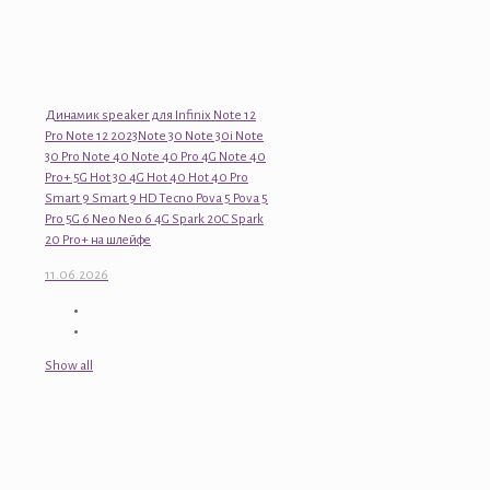
Динамик speaker для Infinix Note 12
Pro Note 12 2023Note 30 Note 30i Note
30 Pro Note 40 Note 40 Pro 4G Note 40
Pro+ 5G Hot 30 4G Hot 40 Hot 40 Pro
Smart 9 Smart 9 HD Tecno Pova 5 Pova 5
Pro 5G 6 Neo Neo 6 4G Spark 20C Spark
20 Pro+ на шлейфе
11.06.2026
Show all