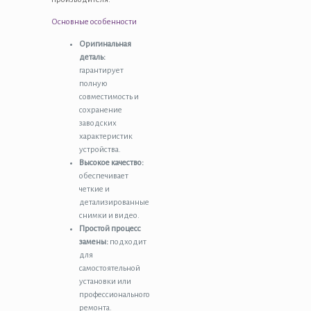
задняя
из
Основные особенности
3-
Оригинальная
х
деталь:
штук
гарантирует
-
полную
OR
совместимость и
сохранение
заводских
характеристик
устройства.
Высокое качество:
обеспечивает
четкие и
детализированные
снимки и видео.
Простой процесс
замены:
подходит
для
самостоятельной
установки или
профессионального
ремонта.