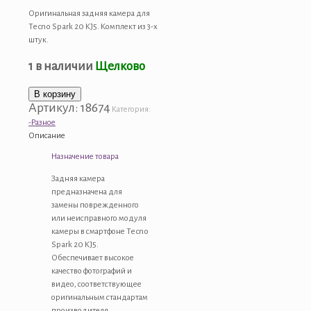
Оригинальная задняя камера для
Tecno Spark 20 KJ5. Комплект из 3-х
штук.
1 в наличии
Щелково
Количество
В корзину
Артикул:
18674
товара
Категория:
Камера
-Разное
для
Описание
Infinix
Назначение товара
Hot
40
Задняя камера
X6836
предназначена для
Infinix
замены поврежденного
Smart
или неисправного модуля
8
камеры в смартфоне Tecno
Pro
Spark 20 KJ5.
X6525B
Обеспечивает высокое
Tecno
качество фотографий и
Spark
видео, соответствующее
20
оригинальным стандартам
KJ5
производителя.