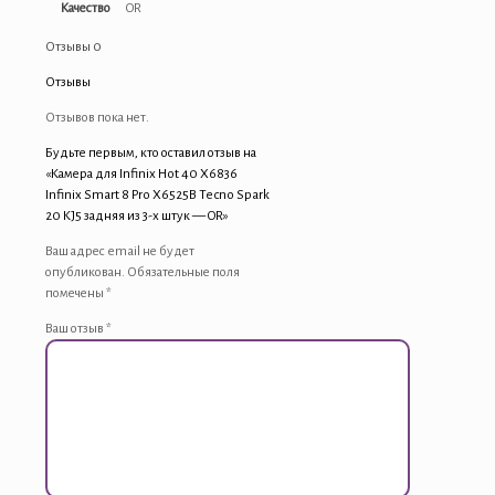
Качество
OR
Отзывы
0
Отзывы
Отзывов пока нет.
Будьте первым, кто оставил отзыв на
«Камера для Infinix Hot 40 X6836
Infinix Smart 8 Pro X6525B Tecno Spark
20 KJ5 задняя из 3-х штук — OR»
Ваш адрес email не будет
опубликован.
Обязательные поля
помечены
*
Ваш отзыв
*