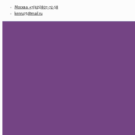
Москва: +7(925)807-72-58
kenru75@mail.ru