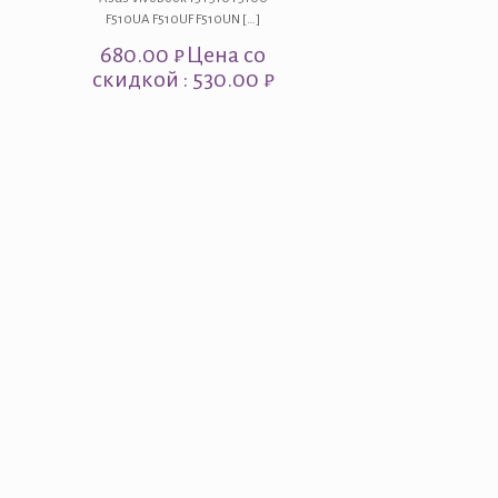
F510UA F510UF F510UN
[…]
680.00
₽
Цена со
скидкой : 530.00 ₽