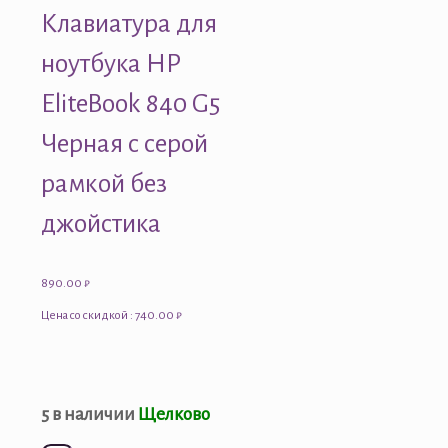
Клавиатура для
ноутбука HP
EliteBook 840 G5
Черная с серой
рамкой без
джойстика
890.00
₽
Цена со скидкой : 740.00 ₽
5 в наличии
Щелково