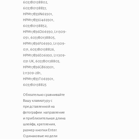
6037B0138802,
6037B0138837,
HPM17B33IN69301,
HPM17B33U469301,
6037B0138852,
HPM17B36D06930, L11309-
051, 6037B0138805,
HPM17B36F06930, L11309-
071, 6037B0138826,
HPM17B36E06930, L11309-
031 UK, 6037B0138803,
HPM17B36GB69301,
L11309-281,
HPM17B33T069301,
6037B0138825
Обязательно сравнивайте
Вашу клавиатуру с
представленной на
фотографии: направление
и приблизительная длина
шлейфа, крепления,
размер кнопки Enter.
Одинаковые модели