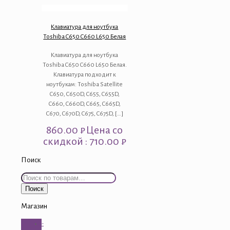
Клавиатура для ноутбука
Toshiba C650 C660 L650 Белая
Клавиатура для ноутбука
Toshiba C650 C660 L650 Белая.
Клавиатура подходит к
ноутбукам: Toshiba Satellite
C650, C650D, C655, C655D,
C660, C660D, C665, C665D,
C670, C670D, C675, C675D,
[…]
860.00
₽
Цена со
скидкой : 710.00 ₽
Поиск
Искать:
Поиск
Магазин
-