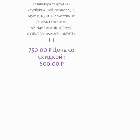
Клавиатура подходит к
ноутбукам: Dell Inspiron 15R ,
M5010, N5010 Совместимые
P/n: NSK-DRASW 0R,
9Z.N4BSW.A0R, 0JRH7K,
0Y3F2G, V110525AS1, 0MYCT7,
[…]
750.00
₽
Цена со
скидкой :
600.00 ₽