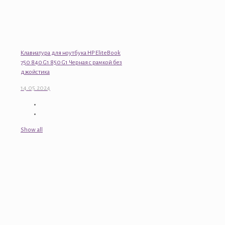
Клавиатура для ноутбука HP EliteBook
750 840 G1 850 G1 Черная с рамкой без
джойстика
14.05.2024
Show all