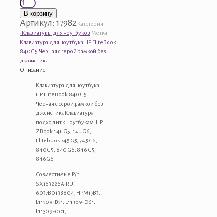
Количество
товара
В корзину
Клавиатура
Артикул:
17982
Категория:
для
-Клавиатуры для ноутбуков
Метка:
ноутбука
Клавиатура для ноутбука HP EliteBook
HP
840 G5 Черная с серой рамкой без
EliteBook
джойстика
840
Описание
G5
Черная
Клавиатура для ноутбука
с
HP EliteBook 840 G5
серой
Черная с серой рамкой без
рамкой
джойстика Клавиатура
без
подходит к ноутбукам: HP
джойстика
ZBook 14u G5, 14u G6,
Elitebook 745 G5, 745 G6,
840 G5, 840 G6, 846 G5,
846 G6
Совместимые P/n:
SX163226A-RU,
6037B0138804, HPM17B3,
L11309-B31, L11309-D61,
L11309-001,