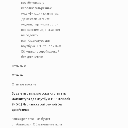
ноутбуков могут
использовать разные
модификации клавиатур.
Даже если на сайте
модель, парт-номер стоят
в совместимых, она может
не подойти
вам.Клавиатура для
ноутбука HP EliteBook 840
G5 Черная с серой рамкой
без джойстика
Отзывы
0
Отзывы
Отзывов пока нет.
Будьте первым, кто оставил отзыв на
«Клавиатура для ноутбука HP EliteBook
840 G5 Черная с серой рамкой без
джойстика»
Ваш адрес email не будет
опубликован.
Обязательные поля