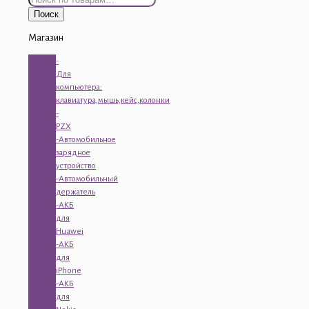
Поиск
Магазин
-
Для
компьютера:
клавиатура,мышь,кейс,колонки
-
PZX
-Автомобильное
зарядное
устройство
-Автомобильный
держатель
-АКБ
для
Huawei
-АКБ
для
iPhone
-АКБ
для