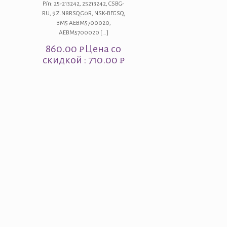
P/n: 25-213242, 25213242, CSBG-
RU, 9Z.N8RSQ.G0R, NSK-BFGSQ,
BM5 AEBM5700020,
AEBM5700020
[…]
860.00
₽
Цена со
скидкой : 710.00 ₽