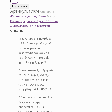
Количество
товара
В корзину
Клавиатура
Артикул:
17974
Категория:
для
-Клавиатуры для ноутбуков
Метка:
ноутбука
Клавиатура для ноутбука HP ProBook
HP
4540S 4740S Черная с рамкой
ProBook
Описание
4540S
4740S
Клавиатура для ноутбука
Черная
HP ProBook 4540S 4740S
с
Черная с рамкой
рамкой
Клавиатура подходит к
ноутбукам: HP ProBook
4540S, 4545S, 4740S
Совместимые P/n: 639396-
251, M16LA-442, 702237-
001, 702237-DB1, 639396-
151, NSK-CC4SW 0L,
701548-151, 6H.4SKKB.26
Обязательно сравнивайте
Вашу клавиатуру с
представленной на
фотографии: направление