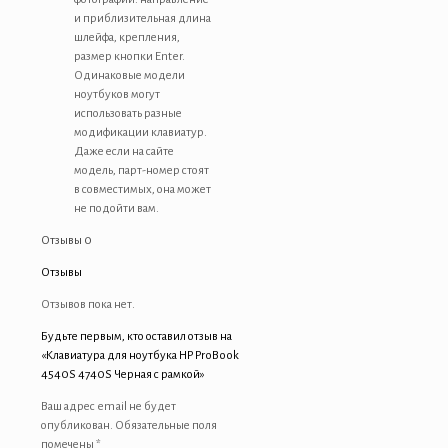
и приблизительная длина
шлейфа, крепления,
размер кнопки Enter.
Одинаковые модели
ноутбуков могут
использовать разные
модификации клавиатур.
Даже если на сайте
модель, парт-номер стоят
в совместимых, она может
не подойти вам.
Отзывы
0
Отзывы
Отзывов пока нет.
Будьте первым, кто оставил отзыв на
«Клавиатура для ноутбука HP ProBook
4540S 4740S Черная с рамкой»
Ваш адрес email не будет
опубликован.
Обязательные поля
помечены
*