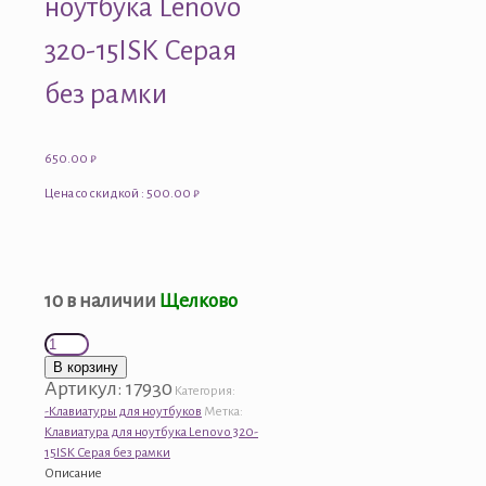
ноутбука Lenovo
320-15ISK Серая
без рамки
650.00
₽
Цена со скидкой : 500.00 ₽
10 в наличии
Щелково
Количество
товара
В корзину
Клавиатура
Артикул:
17930
Категория:
для
-Клавиатуры для ноутбуков
Метка:
ноутбука
Клавиатура для ноутбука Lenovo 320-
Lenovo
15ISK Серая без рамки
320-
Описание