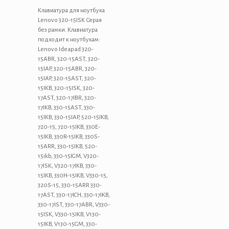
15ISK
Серая
Клавиатура для ноутбука
без
Lenovo 320-15ISK Серая
рамки
без рамки. Клавиатура
подходит к ноутбукам:
Lenovo Ideapad 320-
15ABR, 320-15AST, 320-
15IAP, 320-15ABR, 320-
15IAP, 320-15AST, 320-
15IKB, 320-15ISK, 320-
17AST, 320-17IBR, 320-
17IKB, 330-15AST, 330-
15IKB, 330-15IAP, 520-15IKB,
720-15, 720-15IKB, 330E-
15IKB, 330R-15IKB, 330S-
15ARR, 330-15IKB, 520-
15ikb, 330-15IGM, V320-
17ISK, V320-17IKB, 330-
15IKB, 330H-15IKB, V330-15,
320S-15, 330-15ARR 330-
17AST, 330-17ICH, 330-17IKB,
330-17IST, 330-17ABR, V330-
15ISK, V330-15IKB, V130-
15IKB, V130-15GM, 330-