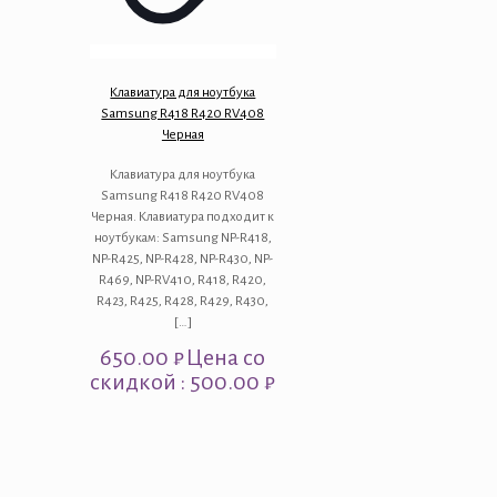
Клавиатура для ноутбука
Samsung R418 R420 RV408
Черная
Клавиатура для ноутбука
Samsung R418 R420 RV408
Черная. Клавиатура подходит к
ноутбукам: Samsung NP-R418,
NP-R425, NP-R428, NP-R430, NP-
R469, NP-RV410, R418, R420,
R423, R425, R428, R429, R430,
[…]
650.00
₽
Цена со
скидкой : 500.00 ₽