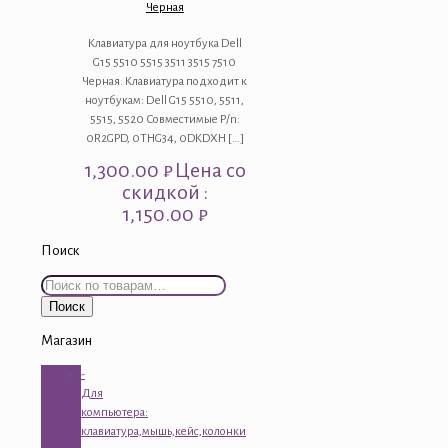
Черная
Клавиатура для ноутбука Dell
G15 5510 5515 3511 3515 7510
Черная. Клавиатура подходит к
ноутбукам: Dell G15 5510, 5511,
5515, 5520 Совместимые P/n:
0R2GPD, 0THG34, 0DKDXH
[…]
1,300.00
₽
Цена со
скидкой :
1,150.00 ₽
Поиск
Искать:
Поиск
Магазин
-
Для
компьютера:
клавиатура,мышь,кейс,колонки