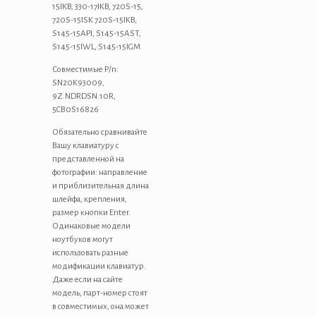
15IKB, 330-17IKB, 720S-15,
720S-15ISK 720S-15IKB,
S145-15API, S145-15AST,
S145-15IWL, S145-15IGM
Совместимые P/n:
SN20K93009,
9Z.NDRDSN.10R,
5CB0S16826
Обязательно сравнивайте
Вашу клавиатуру с
представленной на
фотографии: направление
и приблизительная длина
шлейфа, крепления,
размер кнопки Enter.
Одинаковые модели
ноутбуков могут
использовать разные
модификации клавиатур.
Даже если на сайте
модель, парт-номер стоят
в совместимых, она может