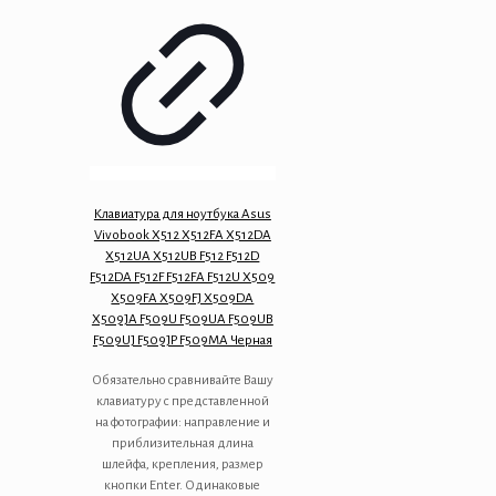
Клавиатура для ноутбука Asus
Vivobook X512 X512FA X512DA
X512UA X512UB F512 F512D
F512DA F512F F512FA F512U X509
X509FA X509FJ X509DA
X509JA F509U F509UA F509UB
F509UJ F509JP F509MA Черная
Обязательно сравнивайте Вашу
клавиатуру с представленной
на фотографии: направление и
приблизительная длина
шлейфа, крепления, размер
кнопки Enter. Одинаковые