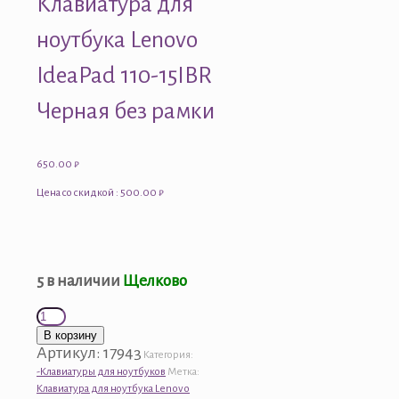
Клавиатура для
ноутбука Lenovo
IdeaPad 110-15IBR
Черная без рамки
650.00
₽
Цена со скидкой : 500.00 ₽
5 в наличии
Щелково
Количество
товара
В корзину
Клавиатура
Артикул:
17943
Категория:
для
-Клавиатуры для ноутбуков
Метка:
ноутбука
Клавиатура для ноутбука Lenovo