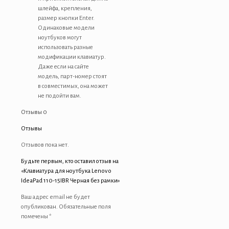
шлейфа, крепления,
размер кнопки Enter.
Одинаковые модели
ноутбуков могут
использовать разные
модификации клавиатур.
Даже если на сайте
модель, парт-номер стоят
в совместимых, она может
не подойти вам.
Отзывы
0
Отзывы
Отзывов пока нет.
Будьте первым, кто оставил отзыв на
«Клавиатура для ноутбука Lenovo
IdeaPad 110-15IBR Черная без рамки»
Ваш адрес email не будет
опубликован.
Обязательные поля
помечены
*