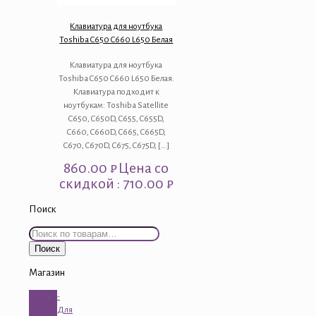
Клавиатура для ноутбука
Toshiba C650 C660 L650 Белая
Клавиатура для ноутбука
Toshiba C650 C660 L650 Белая.
Клавиатура подходит к
ноутбукам: Toshiba Satellite
C650, C650D, C655, C655D,
C660, C660D, C665, C665D,
C670, C670D, C675, C675D,
[…]
860.00
₽
Цена со
скидкой : 710.00 ₽
Поиск
Искать:
Поиск
Магазин
-
Для