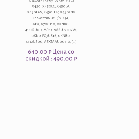
подходит к ноутбукам: Asus
X450, X450CC, X450LA,
X450LAV, X450LDV, X450LNV
Совместимые P/n: XJA,
AEXJA700110, 0KNB0-
4132RU00, MP-11L96SU-9202W,
0KN0-PQ1US16, 0KNB0-
4132US00, AEXJAAU00110,
[…]
640.00
₽
Цена со
скидкой : 490.00 ₽