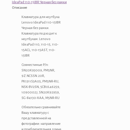
Lenovo
IdeaPad 110-15IBR Черная без рамки
IdeaPad
Описание
110-
15IBR
Клавиатура для ноутбука
Черная
Lenovo IdeaPad 110-15IBR
без
Черная без рамки.
рамки
Клавиатура подходит к
ноутбукам: Lenovo
IdeaPad 110, 110-15, 110-
15ACL, 110-15AST, 110-
15IBR
Совместимые P/n:
SN20K93009, PM5NR,
9Z.NCSSN.20R,
PK1311S3A05, PM5NR-RU,
NSK-BV2SN, 5CB0L46259,
10900027, SN20K92959,
SG-84130-XAA, M5NR-RU
Обязательно сравнивайте
Вашу клавиатуру с
представленной на
фотографии: направление
и приблизительная длина