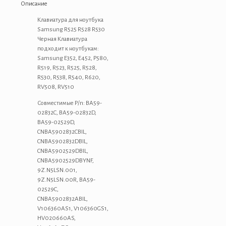
R525
Описание
R528
R530
Клавиатура для ноутбука
Черная
Samsung R525 R528 R530
Черная Клавиатура
подходит к ноутбукам:
Samsung E352, E452, P580,
R519, R523, R525, R528,
R530, R538, R540, R620,
RV508, RV510
Совместимые P/n: BA59-
02832C, BA59-02832D,
BA59-02529D,
CNBA5902832CBIL,
CNBA5902832DBIL,
CNBA5902529DBIL,
CNBA5902529DBYNF,
9Z.N5LSN.001,
9Z.N5LSN.00R, BA59-
02529C,
CNBA5902832ABIL,
V106360AS1, V106360GS1,
HV020660AS,