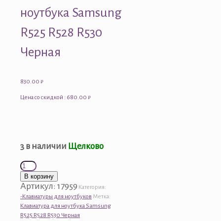
ноутбука Samsung
R525 R528 R530
Черная
830.00
₽
Цена со скидкой : 680.00 ₽
3 в наличии
Щелково
Количество
товара
В корзину
Клавиатура
Артикул:
17959
Категория:
для
-Клавиатуры для ноутбуков
Метка:
ноутбука
Клавиатура для ноутбука Samsung
Samsung
R525 R528 R530 Черная