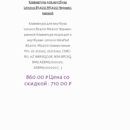
Клавиатура для ноутбука
Lenovo B5400 M5400 Черная с
рамкой
Клавиатура для ноутбука
Lenovo B5400 M5400 Черная с
рамкой.Клавиатура подходит к
ноутбукам: Lenovo IdeaPad
B5400, M5400 Совместимые
P/n: 25-213242, 25213242, CSBG-
RU, 9Z.N8RSQ.G0R, NSK-BFGSQ,
BM5 AEBM5700020,
AEBM5700020
[…]
860.00
₽
Цена со
скидкой : 710.00 ₽