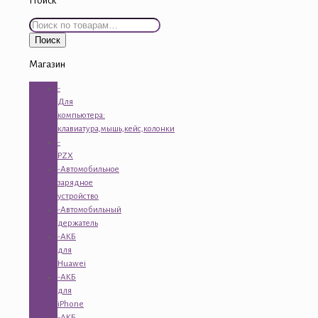
Поиск
Искать:
Поиск
Магазин
-
Для
компьютера:
клавиатура,мышь,кейс,колонки
-
PZX
-Автомобильное
зарядное
устройство
-Автомобильный
держатель
-АКБ
для
Huawei
-АКБ
для
iPhone
-АКБ