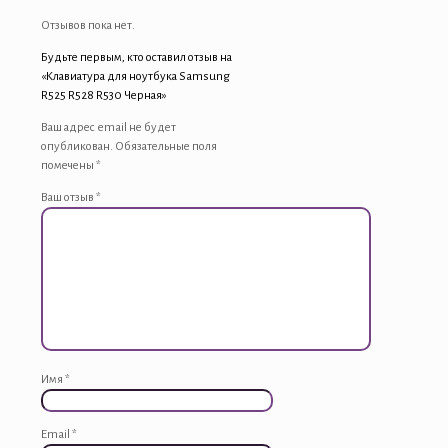
Отзывов пока нет.
Будьте первым, кто оставил отзыв на
«Клавиатура для ноутбука Samsung
R525 R528 R530 Черная»
Ваш адрес email не будет
опубликован.
Обязательные поля
помечены
*
Ваш отзыв
*
Имя
*
Email
*