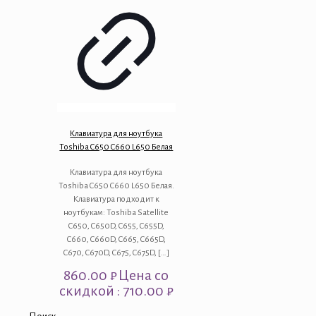
Клавиатура для ноутбука
Toshiba C650 C660 L650 Белая
Клавиатура для ноутбука
Toshiba C650 C660 L650 Белая.
Клавиатура подходит к
ноутбукам: Toshiba Satellite
C650, C650D, C655, C655D,
C660, C660D, C665, C665D,
C670, C670D, C675, C675D,
[…]
860.00
₽
Цена со
скидкой : 710.00 ₽