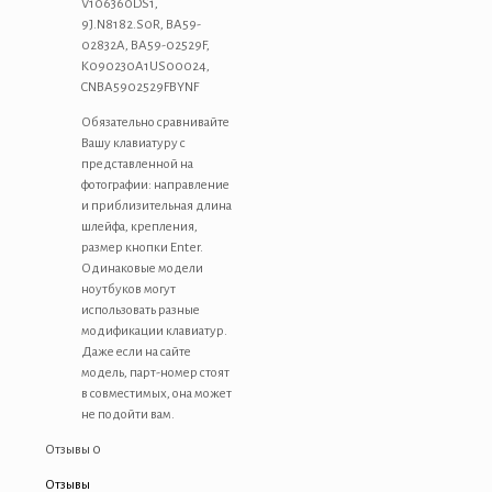
V106360DS1,
9J.N8182.S0R, BA59-
02832A, BA59-02529F,
K090230A1US00024,
CNBA5902529FBYNF
Обязательно сравнивайте
Вашу клавиатуру с
представленной на
фотографии: направление
и приблизительная длина
шлейфа, крепления,
размер кнопки Enter.
Одинаковые модели
ноутбуков могут
использовать разные
модификации клавиатур.
Даже если на сайте
модель, парт-номер стоят
в совместимых, она может
не подойти вам.
Отзывы
0
Отзывы