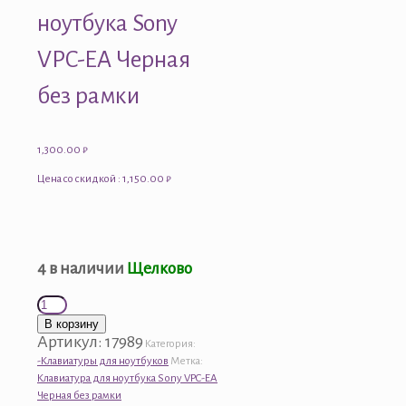
ноутбука Sony
VPC-EA Черная
без рамки
1,300.00
₽
Цена со скидкой : 1,150.00 ₽
4 в наличии
Щелково
Количество
товара
В корзину
Клавиатура
Артикул:
17989
Категория:
для
-Клавиатуры для ноутбуков
Метка:
ноутбука
Клавиатура для ноутбука Sony VPC-EA
Sony
Черная без рамки