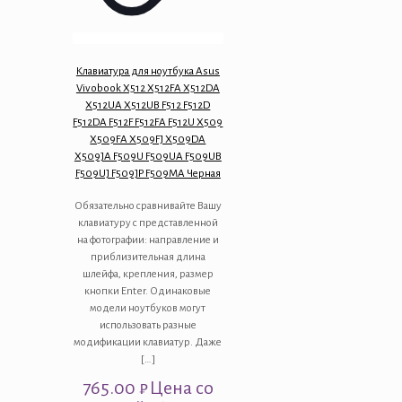
Клавиатура для ноутбука Asus
Vivobook X512 X512FA X512DA
X512UA X512UB F512 F512D
F512DA F512F F512FA F512U X509
X509FA X509FJ X509DA
X509JA F509U F509UA F509UB
F509UJ F509JP F509MA Черная
Обязательно сравнивайте Вашу
клавиатуру с представленной
на фотографии: направление и
приблизительная длина
шлейфа, крепления, размер
кнопки Enter. Одинаковые
модели ноутбуков могут
использовать разные
модификации клавиатур. Даже
[…]
765.00
₽
Цена со