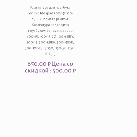
Клавиатура для ноутбука
Lenovo Ideapad 100-15 100-
15IBD Черная с рамкой.
Клавиатура подходит к
ноутбукам: Lenovo Ideapad
100-15, 100-15IBD, 100-15IBY,
300-15, 300-15IBR, 300-15ISK,
300-17ISK, B5050, В50-50, B50-
80
[…]
650.00
₽
Цена со
скидкой : 500.00 ₽