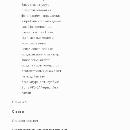
Вашу клавиатуру с
представленной на
фотографии: направление
и приблизительная длина
шлейфа, крепления,
размер кнопки Enter.
Одинаковые модели
ноутбуков могут
использовать разные
модификации клавиатур.
Даже если на сайте
модель, парт-номер стоят
в совместимых, она может
не подойти вам.
Клавиатура для ноутбука
Sony VPC-EA Черная без
рамки
Отзывы
0
Отзывы
Отзывов пока нет.