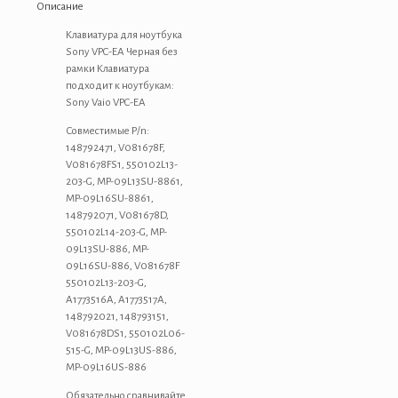
VPC-
Описание
EA
Черная
Клавиатура для ноутбука
без
Sony VPC-EA Черная без
рамки
рамки Клавиатура
подходит к ноутбукам:
Sony Vaio VPC-EA
Совместимые P/n:
148792471, V081678F,
V081678FS1, 550102L13-
203-G, MP-09L13SU-8861,
MP-09L16SU-8861,
148792071, V081678D,
550102L14-203-G, MP-
09L13SU-886, MP-
09L16SU-886, V081678F
550102L13-203-G,
A1773516A, A1773517A,
148792021, 148793151,
V081678DS1, 550102L06-
515-G, MP-09L13US-886,
MP-09L16US-886
Обязательно сравнивайте