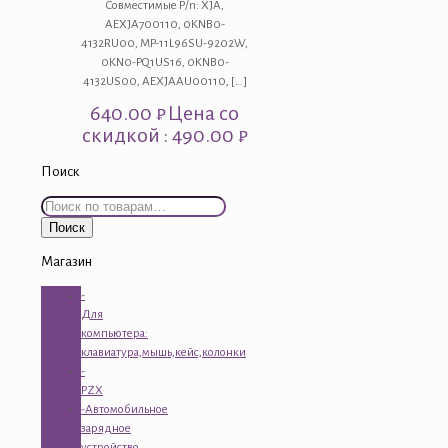
Совместимые P/n: XJA,
AEXJA700110, 0KNB0-
4132RU00, MP-11L96SU-9202W,
0KN0-PQ1US16, 0KNB0-
4132US00, AEXJAAU00110,
[…]
640.00
₽
Цена со
скидкой : 490.00 ₽
Поиск
Искать:
Поиск
Магазин
-
Для
компьютера:
клавиатура,мышь,кейс,колонки
-
PZX
-Автомобильное
зарядное
устройство