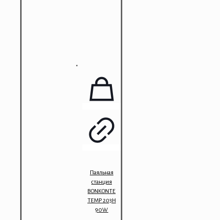
Паяльная
станция
BONKONTE
TEMP 203H
90W