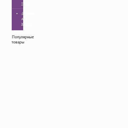
Tecno
-Шлейфы
для
Xiaomi
Популярные
товары