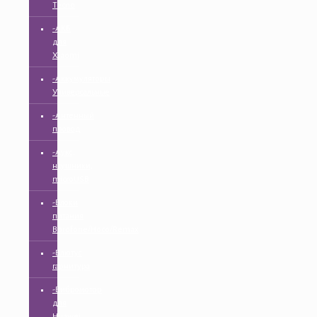
Tecno
-АКБ
для
Xiaomi
-Аккумуляторы
Универсальные
-Антенный
провод
-Аукс,
наушники,
microUSB
-Блоки
питания
Borofone/Hoco/Remax
-Блютус
гарнитура
-Вибромотор
для
Huawei