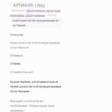
АРТИКУЛ:
17653
Категория:
-Инструменты, расходные
материалы, оборудование
Метка:
Клей Luowei LW-018 полиуретановый 30
мл Черный
Описание
Клей Luowei LW-018 полиуретановый
30 мл Черный
Отзывы
0
Отзывы
Отзывов пока нет.
Будьте первым, кто оставил отзыв на
«Клей Luowei LW-018 полиуретановый
30 мл Черный»
Ваш адрес email не будет
опубликован.
Обязательные поля
помечены
*