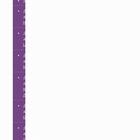
-Разное
-Разъем
для
Huawei
-Разъем
для
Lenovo/ZTE
-Разъем
для
Meizu
-Разъем
для
Microsoft
/Nokia
-Разъем
для
OPPO
-Разъем
для
Samsung