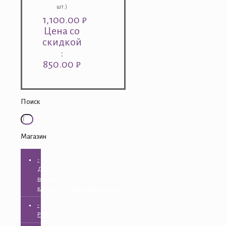
шт.)
1,100.00
₽
Цена со
скидкой
:
850.00 ₽
Поиск
Магазин
-
Для
компьютера:
клавиатура,мышь,кейс,колонки
-
PZX