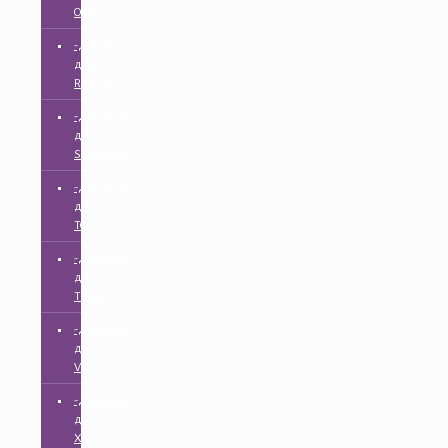
OPPO
-Дисплеи
для
Realme
-Дисплеи
для
Samsung
-Дисплеи
для
TCL
-Дисплеи
для
Tecno
-Дисплеи
для
Vivo
-Дисплеи
для
Xiaomi