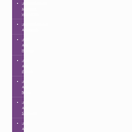
-Автомобильное
зарядное
устройство
-Автомобильный
держатель
-АКБ
для
Huawei
-АКБ
для
iPhone
-АКБ
для
Nokia
-АКБ
для
Samsung
-АКБ
для