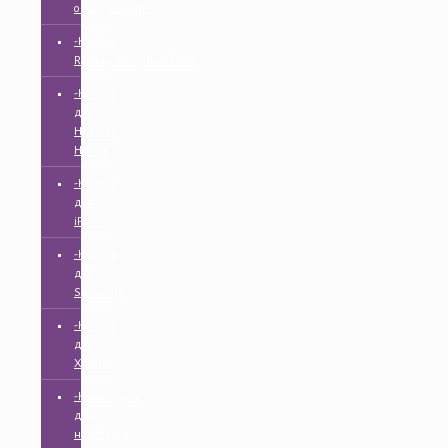
оборудование
-Кабель
Remax/Hoco/Borofone
-Камера
для
Huawei
Honor
-Камера
для
iPhone
-Камера
для
Samsung
-Камера
для
Xiaomi
-Клавиатуры
для
ноутбуков