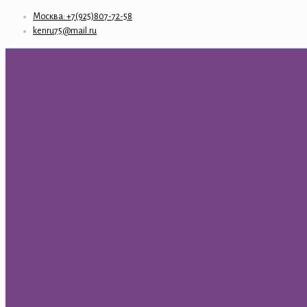
Москва: +7(925)807-72-58
kenru75@mail.ru