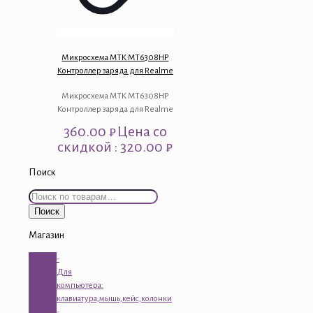
Микросхема MTK MT6308HP
Контроллер заряда для Realme
Микросхема MTK MT6308HP
Контроллер заряда для Realme
360.00
₽
Цена со
скидкой : 320.00 ₽
Поиск
Искать:
Поиск
Магазин
-
Для
компьютера:
клавиатура,мышь,кейс,колонки
-