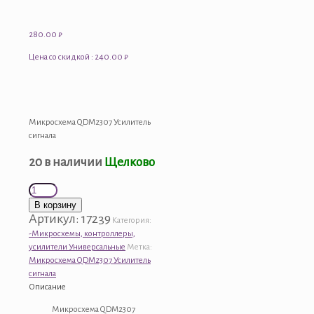
280.00
₽
Цена со скидкой : 240.00 ₽
Микросхема QDM2307 Усилитель
сигнала
20 в наличии
Щелково
Количество
товара
В корзину
Микросхема
Артикул:
17239
Категория:
QDM2307
-Микросхемы, контроллеры,
Усилитель
усилители Универсальные
Метка:
сигнала
Микросхема QDM2307 Усилитель
сигнала
Описание
Микросхема QDM2307