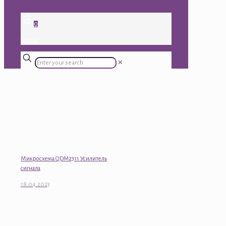
0
0.00 ₽
✕
Микросхема QDM2311 Усилитель
сигнала
18.04.2023