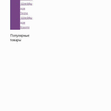
-Шлейфы
для
Tecno
-Шлейфы
для
Xiaomi
Популярные
товары