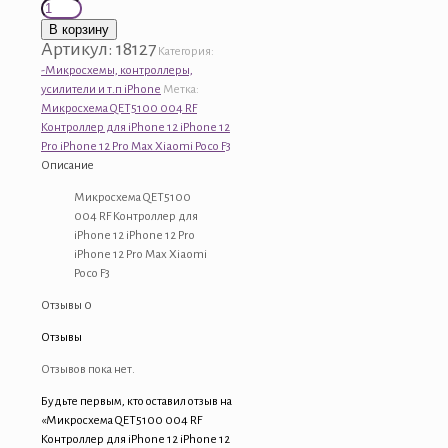
Количество
товара
В корзину
Микросхема
Артикул:
18127
Категория:
QET5100
-Микросхемы, контроллеры,
004
усилители и т.п iPhone
Метка:
RF
Микросхема QET5100 004 RF
Контроллер
Контроллер для iPhone 12 iPhone 12
для
Pro iPhone 12 Pro Max Xiaomi Poco F3
iPhone
Описание
12
iPhone
Микросхема QET5100
12
004 RF Контроллер для
Pro
iPhone 12 iPhone 12 Pro
iPhone
iPhone 12 Pro Max Xiaomi
12
Poco F3
Pro
Отзывы
0
Max
Xiaomi
Отзывы
Poco
F3
Отзывов пока нет.
Будьте первым, кто оставил отзыв на
«Микросхема QET5100 004 RF
Контроллер для iPhone 12 iPhone 12