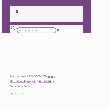
0
0.00 ₽
✕
Микросхема BROADCOM BCM43454
HKUBG Wi-Fi модуль для Samsung
A710 A510 A910
03.06.2024