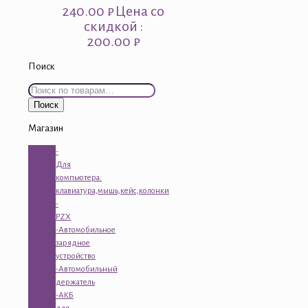
240.00
₽
Цена со
скидкой :
200.00 ₽
Поиск
Искать:
Поиск
Магазин
-
Для
компьютера:
клавиатура,мышь,кейс,колонки
-
PZX
-Автомобильное
зарядное
устройство
-Автомобильный
держатель
-АКБ