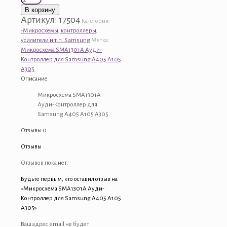
товара
В корзину
Микросхема
Артикул:
17504
Категория:
SMA1301A
-Микросхемы, контроллеры,
Ауди-
усилители и т.п. Samsung
Метка:
Контроллер
Микросхема SMA1301A Ауди-
для
Контроллер для Samsung A405 A105
Samsung
A305
A405
Описание
A105
A305
Микросхема SMA1301A
Ауди-Контроллер для
Samsung A405 A105 A305
Отзывы
0
Отзывы
Отзывов пока нет.
Будьте первым, кто оставил отзыв на
«Микросхема SMA1301A Ауди-
Контроллер для Samsung A405 A105
A305»
Ваш адрес email не будет