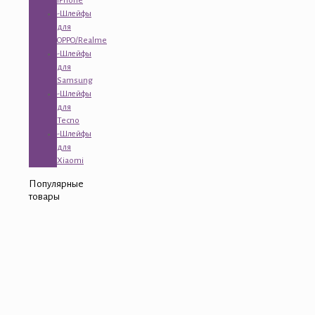
iPhone
-Шлейфы
для
OPPO/Realme
-Шлейфы
для
Samsung
-Шлейфы
для
Tecno
-Шлейфы
для
Xiaomi
Популярные
товары