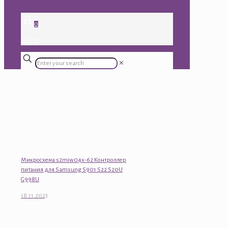
0
0.00 ₽
✕
Микросхема s2miw04x-62 Контроллер
питания для Samsung S901 S22 S20U
G998U
18.11.2023