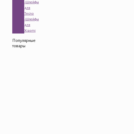
-Шлейфы
для
Tecno
-Шлейфы
для
Xiaomi
Популярные
товары