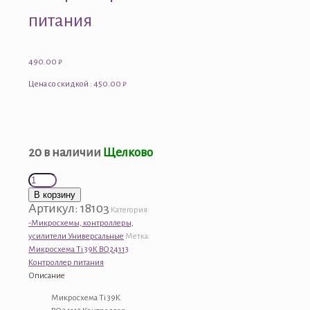
питания
490.00
₽
Цена со скидкой : 450.00 ₽
20 в наличии
Щелково
Количество
товара
В корзину
Микросхема
Артикул:
18103
Категория:
Ti
-Микросхемы, контроллеры,
39K
усилители Универсальные
Метка:
BQ24113
Микросхема Ti 39K BQ24113
Контроллер
Контроллер питания
питания
Описание
Микросхема Ti 39K