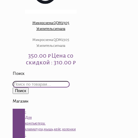
Микросхема QDM2305
Усилитель сигнала
Микросхема QDM2305
Усилитель сигнала
350.00
₽
Цена со
скидкой : 310.00 ₽
Поиск
Искать:
Поиск
Магазин
-
Для
компьютера:
клавиатура,мышь,кейс,колонки
-