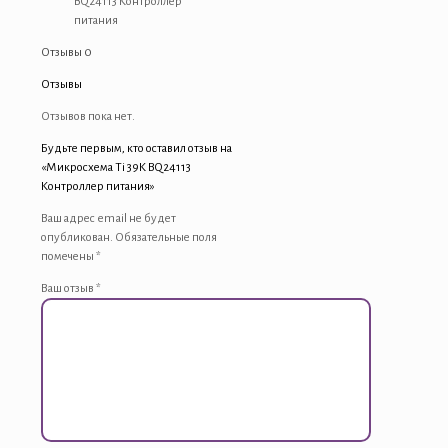
BQ24113 Контроллер
питания
Отзывы
0
Отзывы
Отзывов пока нет.
Будьте первым, кто оставил отзыв на
«Микросхема Ti 39K BQ24113
Контроллер питания»
Ваш адрес email не будет
опубликован.
Обязательные поля
помечены
*
Ваш отзыв
*