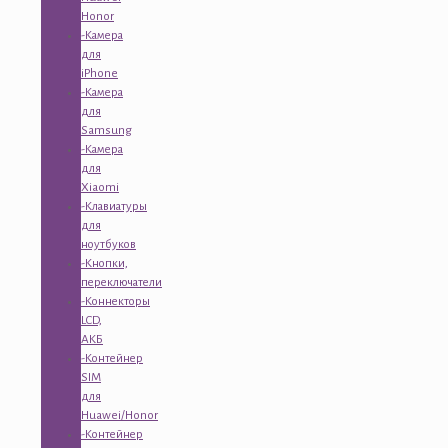
Honor
-Камера
для
iPhone
-Камера
для
Samsung
-Камера
для
Xiaomi
-Клавиатуры
для
ноутбуков
-Кнопки,
переключатели
-Коннекторы
LCD,
АКБ
-Контейнер
SIM
для
Huawei/Honor
-Контейнер