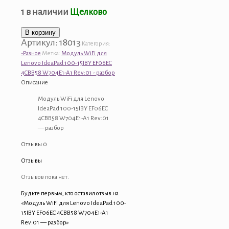
1 в наличии
Щелково
Количество
В корзину
Артикул:
18013
товара
Категория:
Модуль
-Разное
Метка:
Модуль WiFi для
WiFi
Lenovo IdeaPad 100-15IBY EF06EC
для
4CBB58 W704E1-A1 Rev:01 - разбор
Lenovo
Описание
IdeaPad
Модуль WiFi для Lenovo
100-
IdeaPad 100-15IBY EF06EC
15IBY
4CBB58 W704E1-A1 Rev:01
EF06EC
— разбор
4CBB58
W704E1-
Отзывы
0
A1
Rev:01
Отзывы
-
разбор
Отзывов пока нет.
Будьте первым, кто оставил отзыв на
«Модуль WiFi для Lenovo IdeaPad 100-
15IBY EF06EC 4CBB58 W704E1-A1
Rev:01 — разбор»