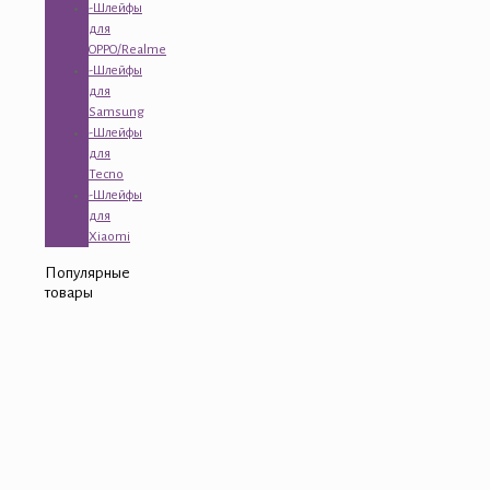
-Шлейфы
для
OPPO/Realme
-Шлейфы
для
Samsung
-Шлейфы
для
Tecno
-Шлейфы
для
Xiaomi
Популярные
товары