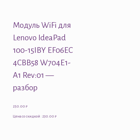
Модуль WiFi для
Lenovo IdeaPad
100-15IBY EF06EC
4CBB58 W704E1-
A1 Rev:01 —
разбор
250.00
₽
Цена со скидкой : 230.00 ₽