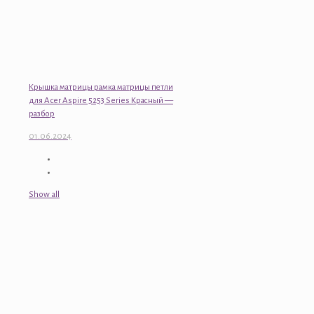
Крышка матрицы рамка матрицы петли
для Acer Aspire 5253 Series Красный —
разбор
01.06.2024
Show all