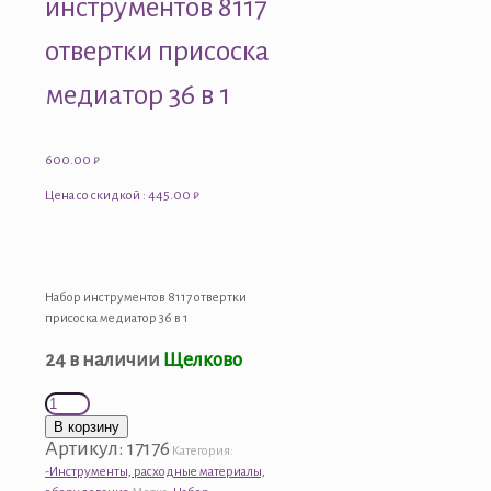
инструментов 8117
отвертки присоска
медиатор 36 в 1
600.00
₽
Цена со скидкой : 445.00 ₽
Набор инструментов 8117 отвертки
присоска медиатор 36 в 1
24 в наличии
Щелково
Количество
товара
В корзину
Набор
Артикул:
17176
Категория:
инструментов
-Инструменты, расходные материалы,
8117