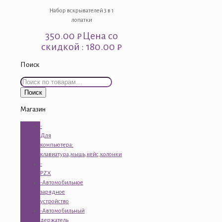
Набор вскрывателей 3 в 1
лопатки
350.00
₽
Цена со
скидкой : 180.00 ₽
Поиск
Искать:
Поиск
Магазин
-
Для
компьютера:
клавиатура,мышь,кейс,колонки
-
PZX
-Автомобильное
зарядное
устройство
-Автомобильный
держатель