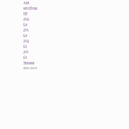
для
ноутбука
HP
250
G4
255
G4
250
G5
255
G5
Черная
650.00
₽