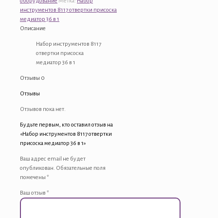
оборудование
Метка:
Набор
отвертки
инструментов 8117 отвертки присоска
присоска
медиатор 36 в 1
медиатор
Описание
36
в
Набор инструментов 8117
1
отвертки присоска
медиатор 36 в 1
Отзывы
0
Отзывы
Отзывов пока нет.
Будьте первым, кто оставил отзыв на
«Набор инструментов 8117 отвертки
присоска медиатор 36 в 1»
Ваш адрес email не будет
опубликован.
Обязательные поля
помечены
*
Ваш отзыв
*