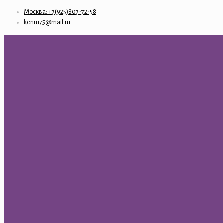
Москва: +7(925)807-72-58
kenru75@mail.ru