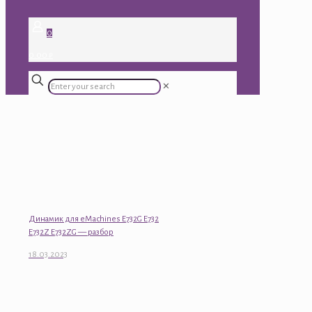
0
0.00 ₽
✕
Динамик для eMachines E732G E732
E732Z E732ZG — разбор
18.03.2023