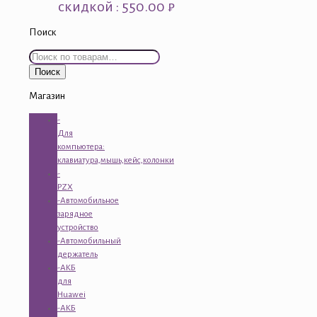
скидкой : 550.00 ₽
Поиск
Искать:
Поиск
Магазин
-
Для
компьютера:
клавиатура,мышь,кейс,колонки
-
PZX
-Автомобильное
зарядное
устройство
-Автомобильный
держатель
-АКБ
для
Huawei
-АКБ