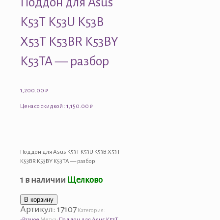
Поддон для Asus
K53T K53U K53B
X53T K53BR K53BY
K53TA — разбор
1,200.00
₽
Цена со скидкой : 1,150.00 ₽
Поддон для Asus K53T K53U K53B X53T
K53BR K53BY K53TA — разбор
1 в наличии
Щелково
Количество
В корзину
Артикул:
17107
товара
Категория:
Поддон
-Разное
Метка:
Поддон для Asus K53T