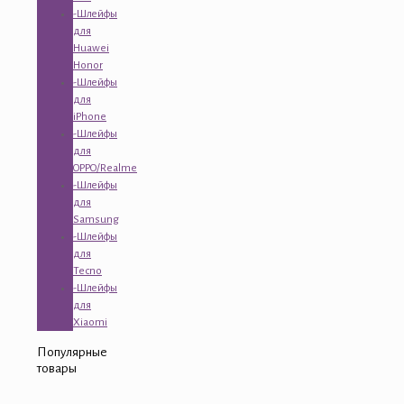
-Шлейфы
для
Huawei
Honor
-Шлейфы
для
iPhone
-Шлейфы
для
OPPO/Realme
-Шлейфы
для
Samsung
-Шлейфы
для
Tecno
-Шлейфы
для
Xiaomi
Популярные
товары