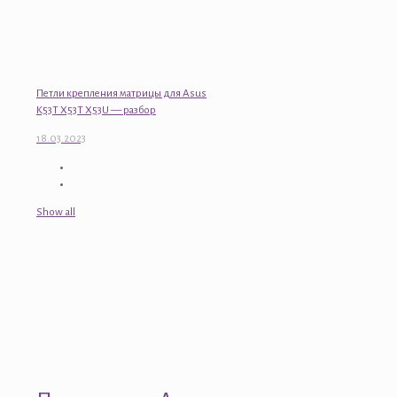
Петли крепления матрицы для Asus
K53T X53T X53U — разбор
18.03.2023
Show all