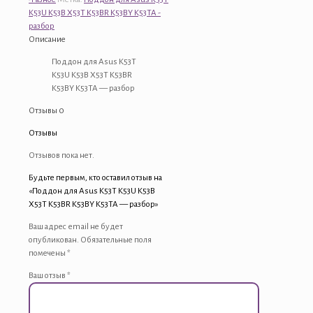
для
K53U K53B X53T K53BR K53BY K53TA -
Asus
разбор
K53T
Описание
K53U
Поддон для Asus K53T
K53B
K53U K53B X53T K53BR
X53T
K53BY K53TA — разбор
K53BR
K53BY
Отзывы
0
K53TA
-
Отзывы
разбор
Отзывов пока нет.
Будьте первым, кто оставил отзыв на
«Поддон для Asus K53T K53U K53B
X53T K53BR K53BY K53TA — разбор»
Ваш адрес email не будет
опубликован.
Обязательные поля
помечены
*
Ваш отзыв
*