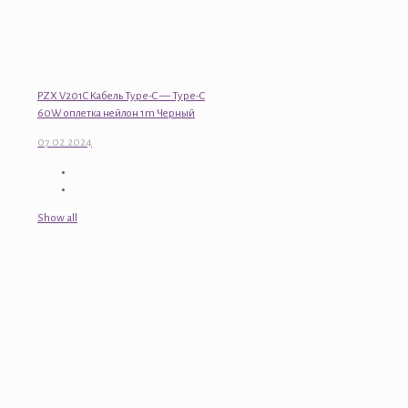
PZX V201C Кабель Type-C — Type-C
60W оплетка нейлон 1m Черный
07.02.2024
Show all