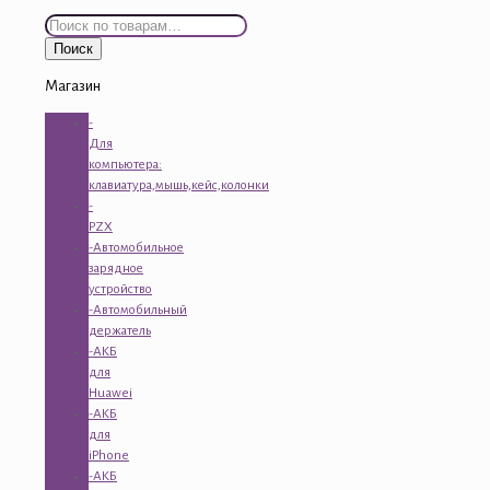
Искать:
Поиск
Магазин
-
Для
компьютера:
клавиатура,мышь,кейс,колонки
-
PZX
-Автомобильное
зарядное
устройство
-Автомобильный
держатель
-АКБ
для
Huawei
-АКБ
для
iPhone
-АКБ