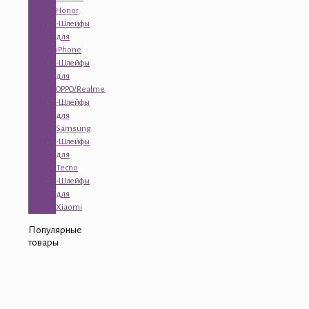
Honor
-Шлейфы
для
iPhone
-Шлейфы
для
OPPO/Realme
-Шлейфы
для
Samsung
-Шлейфы
для
Tecno
-Шлейфы
для
Xiaomi
Популярные
товары