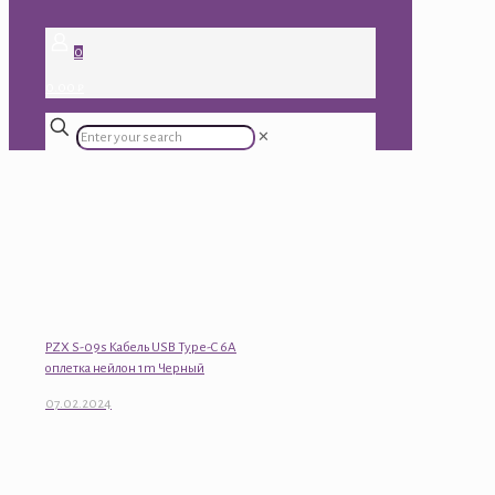
0
0.00 ₽
✕
PZX S-09s Кабель USB Type-C 6A
оплетка нейлон 1m Черный
07.02.2024