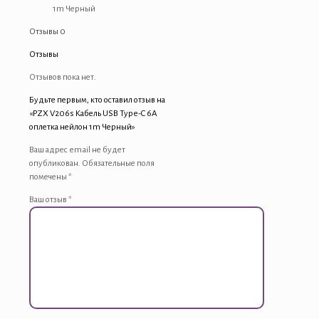
1m Черный
Отзывы
0
Отзывы
Отзывов пока нет.
Будьте первым, кто оставил отзыв на
«PZX V206s Кабель USB Type-C 6A
оплетка нейлон 1m Черный»
Ваш адрес email не будет
опубликован.
Обязательные поля
помечены
*
Ваш отзыв
*