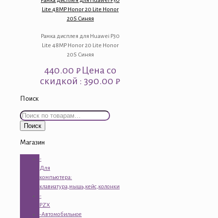
Рамка дисплея для Huawei P30
Lite 48MP Honor 20 Lite Honor
20S Синяя
Рамка дисплея для Huawei P30
Lite 48MP Honor 20 Lite Honor
20S Синяя
440.00
₽
Цена со
скидкой : 390.00 ₽
Поиск
Искать:
Поиск
Магазин
-
Для
компьютера:
клавиатура,мышь,кейс,колонки
-
PZX
-Автомобильное