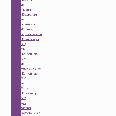
для
Xiaomi
-Клавиатуры
для
ноутбуков
-Кнопки,
переключатели
-Коннекторы
LCD,
АКБ
-Контейнер
SIM
для
Huawei/Honor
-Контейнер
SIM
для
Samsung
-Контейнер
SIM
для
Xiaomi
-Материнская