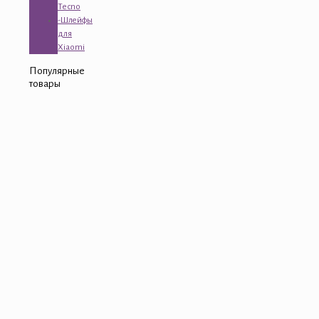
Tecno
-Шлейфы
для
Xiaomi
Популярные
товары