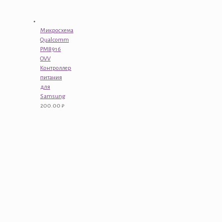
Микросхема
Qualcomm
PM8916
OVV
Контроллер
питания
для
Samsung
200.00
₽