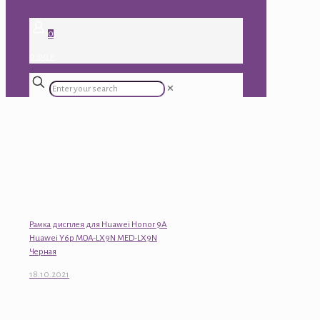
0
0.00 ₽
✕
Рамка дисплея для Huawei Honor 9A
Huawei Y6p MOA-LX9N MED-LX9N
Черная
18.10.2021