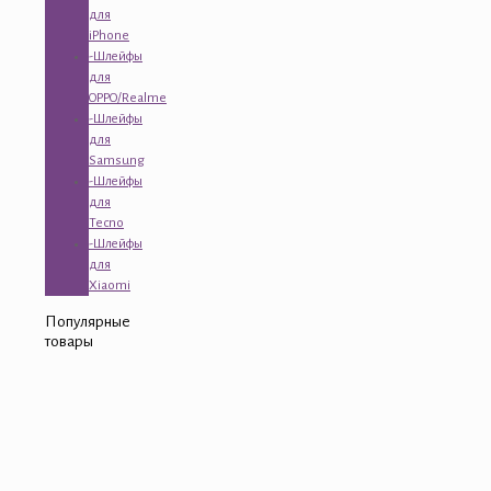
для
iPhone
-Шлейфы
для
OPPO/Realme
-Шлейфы
для
Samsung
-Шлейфы
для
Tecno
-Шлейфы
для
Xiaomi
Популярные
товары