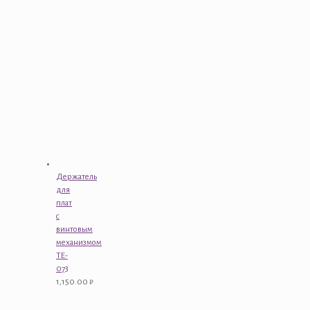
Держатель
для
плат
с
винтовым
механизмом
TE-
073
1,150.00
₽