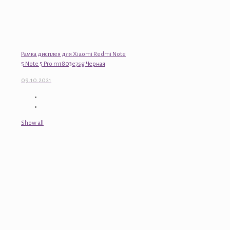
Рамка дисплея для Xiaomi Redmi Note
5 Note 5 Pro m1803e7sg Черная
09.10.2021
Show all