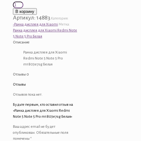
Количество
товара
В корзину
Рамка
Артикул:
14883
Категория:
дисплея
-Рамка дисплея для Xiaomi
Метка:
для
Рамка дисплея для Xiaomi Redmi Note
Xiaomi
5 Note 5 Pro Белая
Redmi
Описание
Note
5
Рамка дисплея для Xiaomi
Note
Redmi Note 5 Note 5 Pro
5
m1803e7sg Белая
Pro
Отзывы
0
m1803e7sg
Белая
Отзывы
Отзывов пока нет.
Будьте первым, кто оставил отзыв на
«Рамка дисплея для Xiaomi Redmi
Note 5 Note 5 Pro m1803e7sg Белая»
Ваш адрес email не будет
опубликован.
Обязательные поля
помечены
*