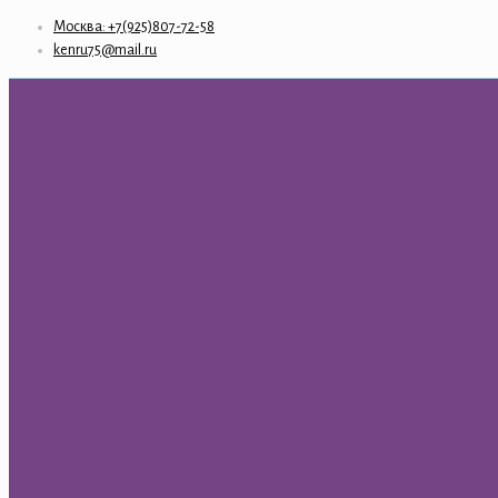
Москва: +7(925)807-72-58
kenru75@mail.ru