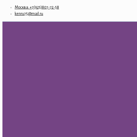
Москва: +7(925)807-72-58
kenru75@mail.ru