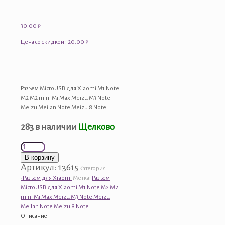
30.00
₽
Цена со скидкой : 20.00 ₽
Разъем MicroUSB для Xiaomi M1 Note
M2 M2 mini Mi Max Meizu M3 Note
Meizu Meilan Note Meizu 8 Note
283 в наличии
Щелково
Количество
товара
В корзину
Разъем
Артикул:
13615
Категория:
MicroUSB
-Разъем для Xiaomi
Метка:
Разъем
для
MicroUSB для Xiaomi M1 Note M2 M2
Xiaomi
mini Mi Max Meizu M3 Note Meizu
M1
Meilan Note Meizu 8 Note
Note
Описание
M2