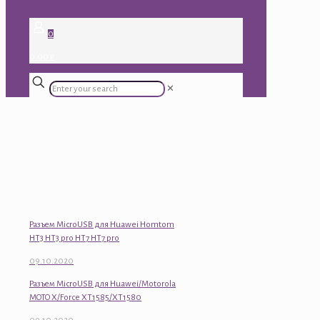
0
0.00 ₽
✕
Разъем MicroUSB для Huawei Homtom
HT3 HT3 pro HT7 HT7 pro
09.10.2020
Разъем MicroUSB для Huawei/Motorola
MOTO X/Force XT1585/XT1580