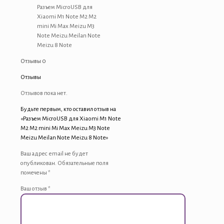
M2
Разъем MicroUSB для
mini
Xiaomi M1 Note M2 M2
Mi
mini Mi Max Meizu M3
Max
Note Meizu Meilan Note
Meizu
Meizu 8 Note
M3
Отзывы
0
Note
Meizu
Отзывы
Meilan
Note
Отзывов пока нет.
Meizu
Будьте первым, кто оставил отзыв на
8
«Разъем MicroUSB для Xiaomi M1 Note
Note
M2 M2 mini Mi Max Meizu M3 Note
Meizu Meilan Note Meizu 8 Note»
Ваш адрес email не будет
опубликован.
Обязательные поля
помечены
*
Ваш отзыв
*