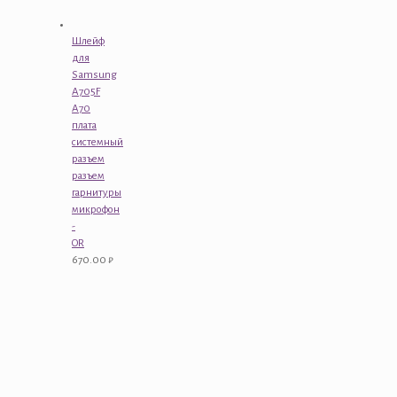
Шлейф
для
Samsung
A705F
A70
плата
системный
разъем
разъем
гарнитуры
микрофон
-
OR
670.00
₽