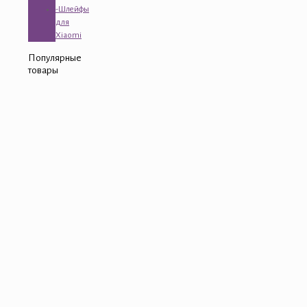
-Шлейфы
для
Xiaomi
Популярные
товары