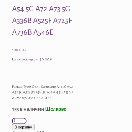
A54 5G A72 A73 5G
A336B A525F A725F
A736B A546E
100.00
₽
Цена со скидкой : 50.00 ₽
Разъем Type-C для Samsung A33 5G A52
A52 5G A52s 5G A54 5G A72 A73 5G A336B
A525F A725F A736B A546E
153 в наличии
Щелково
Количество
товара
В корзину
Разъем