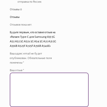
отправка по России.
Отзывы
0
Отзывы
Отзывов пока нет.
Будьте первым, кто оставил отзыв на
«Разъем Type-C для Samsung A33 5G
A52 A52 5G A52s 5G A54 5G A72 A73 5G
A336B A525F A725F A736B A546E»
Ваш адрес email не будет
опубликован.
Обязательные поля
помечены
*
Ваш отзыв
*