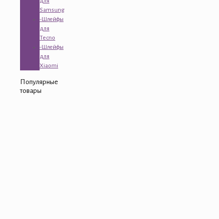
для
Samsung
-Шлейфы
для
Tecno
-Шлейфы
для
Xiaomi
Популярные
товары