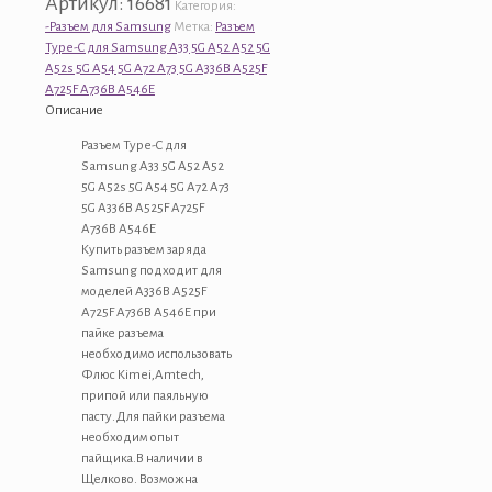
Артикул:
16681
Категория:
Type-
-Разъем для Samsung
Метка:
Разъем
C
Type-C для Samsung A33 5G A52 A52 5G
для
A52s 5G A54 5G A72 A73 5G A336B A525F
Samsung
A725F A736B A546E
A33
Описание
5G
A52
Разъем Type-C для
A52
Samsung A33 5G A52 A52
5G
5G A52s 5G A54 5G A72 A73
A52s
5G A336B A525F A725F
5G
A736B A546E
A54
Купить разъем заряда
5G
Samsung подходит для
A72
моделей A336B A525F
A73
A725F A736B A546E при
5G
пайке разъема
A336B
необходимо использовать
A525F
Флюс Kimei,Amtech,
A725F
припой или паяльную
A736B
пасту.Для пайки разъема
A546E
необходим опыт
пайщика.В наличии в
Щелково. Возможна