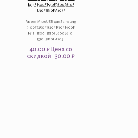
J415F J500F J530F J600 J610F
J730F J810F A105F
Разъем MicroUSB для Samsung
J100F J250F J320F J330F J400F
J415F J500F J530F J600 J610F
J730F J810F A105F
40.00
₽
Цена со
скидкой : 30.00 ₽