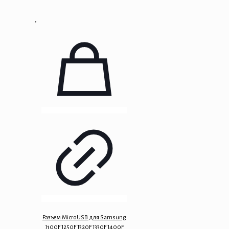
Разъем MicroUSB для Samsung
J100F J250F J320F J330F J400F