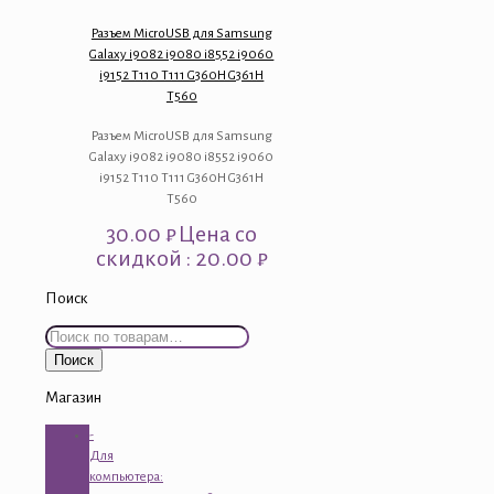
Разъем MicroUSB для Samsung
Galaxy i9082 i9080 i8552 i9060
i9152 T110 T111 G360H G361H
T560
Разъем MicroUSB для Samsung
Galaxy i9082 i9080 i8552 i9060
i9152 T110 T111 G360H G361H
T560
30.00
₽
Цена со
скидкой : 20.00 ₽
Поиск
Искать:
Поиск
Магазин
-
Для
компьютера: