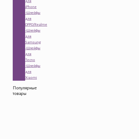
для
iPhone
-Шлейфы
для
OPPO/Realme
-Шлейфы
для
Samsung
-Шлейфы
для
Tecno
-Шлейфы
для
Xiaomi
Популярные
товары