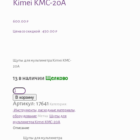
Kimei KMC-20A
600.00
₽
Цена со скидкой : 450.00 ₽
Щупы для мультиметра Kimei KMC-
20A
13 в наличии
Щелково
Количество
товара
В корзину
Щупы
Артикул:
17641
Категория:
для
-Инструменты, расходные материалы,
мультиметра
оборудование
Метка:
Щупы для
Kimei
мультиметра Kimei KMC-20A
KMC-
Описание
20A
Щупы для мультиметра