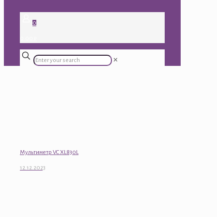
0
0.00 ₽
✕
Мультиметр VC XL830L
12.12.2023