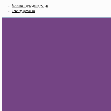
Москва: +7(925)807-72-58
kenru75@mail.ru