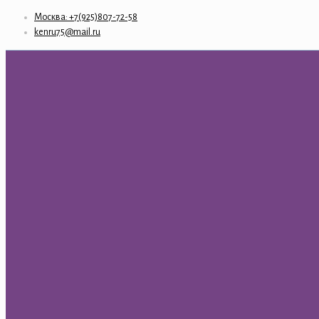
Москва: +7(925)807-72-58
kenru75@mail.ru