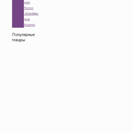
для
Tecno
-Шлейфы
для
Xiaomi
Популярные
товары