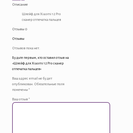
Pro
Описание
сканер
отпечатка
Шлейф для Xiaomi 12 Pro
пальцев
сканер отпечатка пальцев
Отзывы
0
Отзывы
Отзывов пока нет.
Будьте первым, кто оставил отзыв на
«Шлейф для Xiaomi 12 Pro сканер
отпечатка пальцев»
Ваш адрес email не будет
опубликован.
Обязательные поля
помечены
*
Ваш отзыв
*