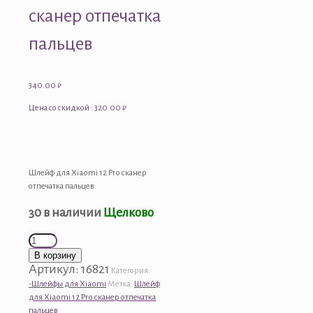
сканер отпечатка
пальцев
340.00
₽
Цена со скидкой : 320.00 ₽
Шлейф для Xiaomi 12 Pro сканер
отпечатка пальцев
30 в наличии
Щелково
Количество
товара
В корзину
Шлейф
Артикул:
16821
Категория:
для
-Шлейфы для Xiaomi
Метка:
Шлейф
Xiaomi
для Xiaomi 12 Pro сканер отпечатка
12
пальцев