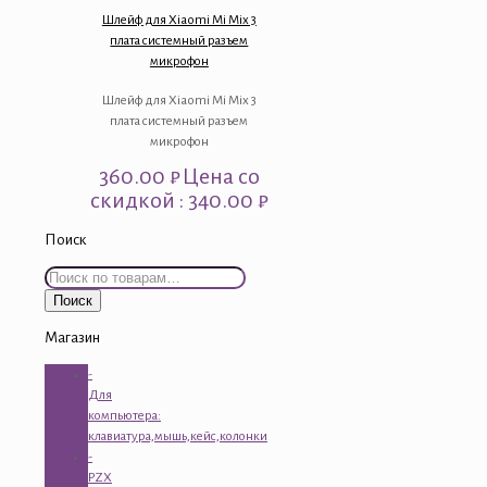
Шлейф для Xiaomi Mi Mix 3
плата системный разъем
микрофон
Шлейф для Xiaomi Mi Mix 3
плата системный разъем
микрофон
360.00
₽
Цена со
скидкой : 340.00 ₽
Поиск
Искать:
Поиск
Магазин
-
Для
компьютера:
клавиатура,мышь,кейс,колонки
-
PZX