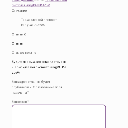
PP-
пистолет PengPAI PP-20W
20W
Описание
Термоклеевой пистолет
PengPAI PP-20W
Отзывы
0
Отзывы
Отзывов пока нет.
Будьте первым, кто оставил отзыв на
«Термоклеевой пистолет PengPAI PP-
20W»
Ваш адрес email не будет
опубликован.
Обязательные поля
помечены
*
Ваш отзыв
*