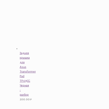
Задняя
крышка
для
Asus
Transformer
Pad
TF103CG
Черная
-
разбор
200.00
₽