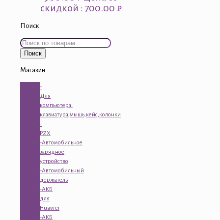
скидкой : 700.00 ₽
Поиск
Искать:
Поиск
Магазин
-
Для
компьютера:
клавиатура,мышь,кейс,колонки
-
PZX
-Автомобильное
зарядное
устройство
-Автомобильный
держатель
-АКБ
для
Huawei
-АКБ