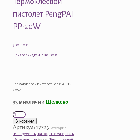
Термоклеевой
пистолет PengPAI
PP-20W
300.00
₽
Цена со скидкой : 180.00 ₽
Термоклеевой пистолет PengPAI PP-
20W
33 в наличии
Щелково
Количество
товара
В корзину
Термоклеевой
Артикул:
17723
Категория:
пистолет
-Инструменты, расходные материалы,
PengPAI
оборудование
Метка:
Термоклеевой