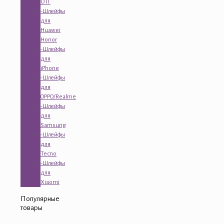
ОТГ
-Шлейфы
для
Huawei
Honor
-Шлейфы
для
iPhone
-Шлейфы
для
OPPO/Realme
-Шлейфы
для
Samsung
-Шлейфы
для
Tecno
-Шлейфы
для
Xiaomi
Популярные
товары