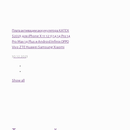
Плата активации аккумулятора KATEX
S2023 для iPhone X 11 12 13 14 14 Pro 14
Pro Max 14 Plus и Android Infinix OPPO
Vivo ZTE Huawei Samsung Xiaomi
30.12.2023
Show all