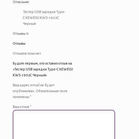
Описание
KWS-
1902C
Тестер USB зарядки Type-
Черный
C KEWEISI KWS-1902C
Черный
Отзывы
0
Отзывы
Отзывов пока нет.
Будьте первым, кто оставил отзыв на
«Тестер USB зарядки Type-C KEWEISI
KWS-1902C Черный»
Ваш адрес email не будет
опубликован.
Обязательные поля
помечены
*
Ваш отзыв
*