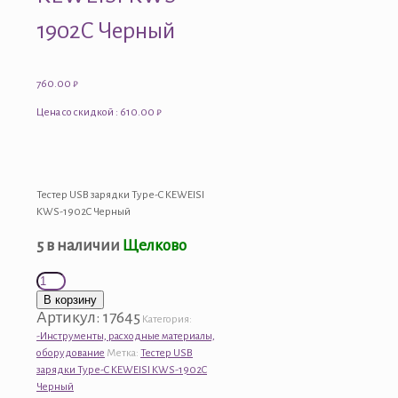
1902C Черный
760.00
₽
Цена со скидкой : 610.00 ₽
Тестер USB зарядки Type-C KEWEISI
KWS-1902C Черный
5 в наличии
Щелково
Количество
товара
В корзину
Тестер
Артикул:
17645
Категория:
USB
-Инструменты, расходные материалы,
зарядки
оборудование
Метка:
Тестер USB
Type-
зарядки Type-C KEWEISI KWS-1902C
C
Черный
KEWEISI