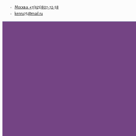
Москва: +7(925)807-72-58
kenru75@mail.ru