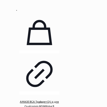
AMAOE BGA Трафарет QU:4 для
Qualcomm MSM8994 B