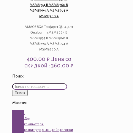
MSM8974 B MSM8960 B
MSM8994 A MSM8974 A
MSM8960 A
AMAOE BGA Трафарет QU:4 для
Qualcomm MSM8994 B
MSM8974 B MSM8960 B
MSM8994 A MSM8974 A
MSM8960 A
400.00
₽
Цена со
скидкой : 360.00 ₽
Поиск
Искать:
Поиск
Магазин
-
Для
компьютера:
клавиатура,мышь,кейс,колонки