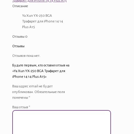
Трафарет для iPhone 14 14 Plus A15
250
Описание
BGA
Трафарет
Ya Xun YX-250 BGA
для
Трафарет для iPhone 14 14
iPhone
Plus A15
14
Отзывы
0
14
Plus
Отзывы
A15
Отзывов пока нет.
Будьте первым, кто оставил отзыв на
«Ya Xun YX-250 BGA Трафарет для
iPhone 14 14 Plus A15»
Ваш адрес email не будет
опубликован.
Обязательные поля
помечены
*
Ваш отзыв
*