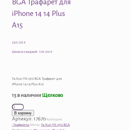
BGA Трафарет для
iPhone 14 14 Plus
A15
220.00
₽
Цена со скидкой : 170.00 ₽
Ya Xun YX-250 BGA Трафарет для
iPhone 14 14 Plus A15
15 в наличии
Щелково
Количество
товара
В корзину
Ya
Артикул:
17670
Категория:
Xun
-Трафареты
Метка:
Ya Xun YX-250 BGA
YX-