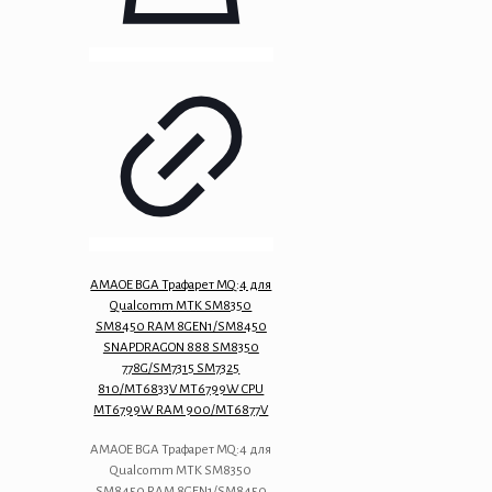
AMAOE BGA Трафарет MQ:4 для
Qualcomm MTK SM8350
SM8450 RAM 8GEN1/SM8450
SNAPDRAGON 888 SM8350
778G/SM7315 SM7325
810/MT6833V MT6799W CPU
MT6799W RAM 900/MT6877V
AMAOE BGA Трафарет MQ:4 для
Qualcomm MTK SM8350
SM8450 RAM 8GEN1/SM8450