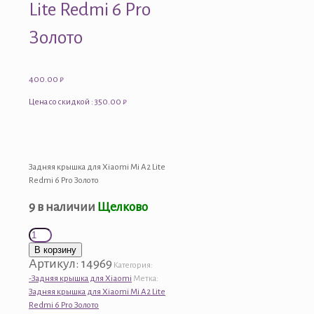
Lite Redmi 6 Pro
Золото
400.00
₽
Цена со скидкой : 350.00 ₽
Задняя крышка для Xiaomi Mi A2 Lite
Redmi 6 Pro Золото
9 в наличии
Щелково
Количество
товара
В корзину
Задняя
Артикул:
14969
Категория:
крышка
-Задняя крышка для Xiaomi
Метка:
для
Задняя крышка для Xiaomi Mi A2 Lite
Xiaomi
Redmi 6 Pro Золото
Mi