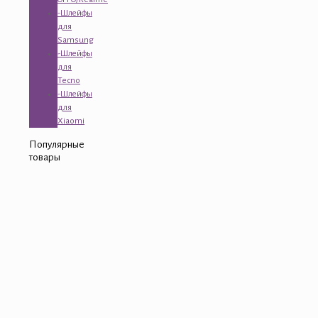
-Шлейфы
для
Samsung
-Шлейфы
для
Tecno
-Шлейфы
для
Xiaomi
Популярные
товары