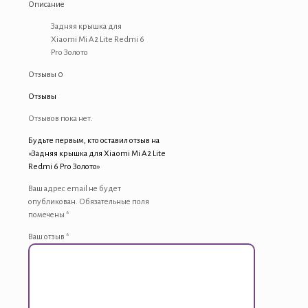
Описание
A2
Lite
Задняя крышка для
Redmi
Xiaomi Mi A2 Lite Redmi 6
6
Pro Золото
Pro
Отзывы
0
Золото
Отзывы
Отзывов пока нет.
Будьте первым, кто оставил отзыв на
«Задняя крышка для Xiaomi Mi A2 Lite
Redmi 6 Pro Золото»
Ваш адрес email не будет
опубликован.
Обязательные поля
помечены
*
Ваш отзыв
*