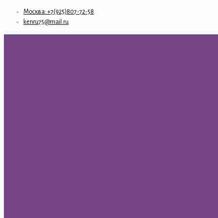
Москва: +7(925)807-72-58
kenru75@mail.ru