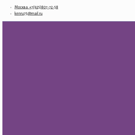
Москва: +7(925)807-72-58
kenru75@mail.ru