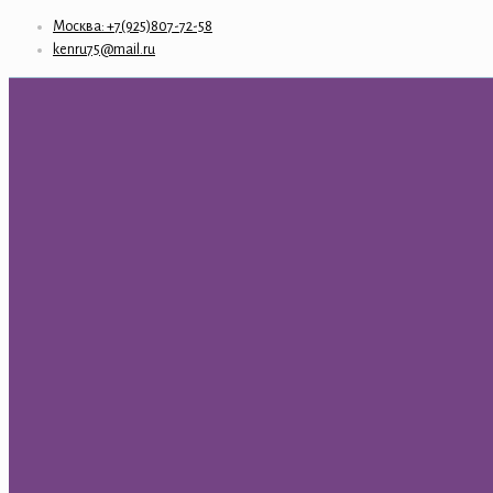
Москва: +7(925)807-72-58
kenru75@mail.ru