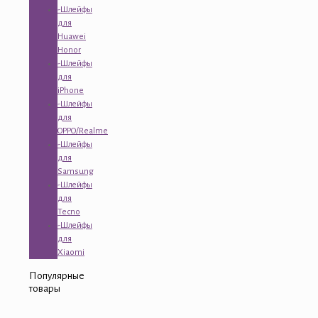
-Шлейфы
для
Huawei
Honor
-Шлейфы
для
iPhone
-Шлейфы
для
OPPO/Realme
-Шлейфы
для
Samsung
-Шлейфы
для
Tecno
-Шлейфы
для
Xiaomi
Популярные
товары