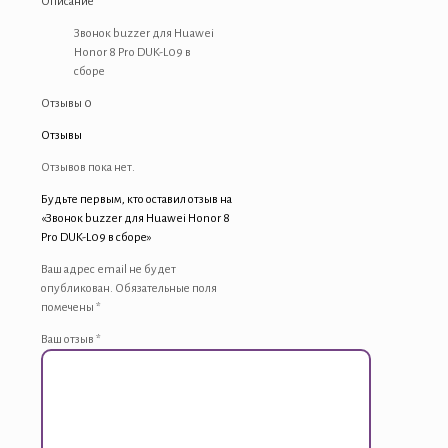
Описание
8
Pro
Звонок buzzer для Huawei
DUK-
Honor 8 Pro DUK-L09 в
L09
сборе
в
Отзывы
0
сборе
Отзывы
Отзывов пока нет.
Будьте первым, кто оставил отзыв на
«Звонок buzzer для Huawei Honor 8
Pro DUK-L09 в сборе»
Ваш адрес email не будет
опубликован.
Обязательные поля
помечены
*
Ваш отзыв
*