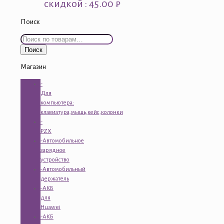
скидкой : 45.00 ₽
Поиск
Искать:
Поиск
Магазин
-
Для
компьютера:
клавиатура,мышь,кейс,колонки
-
PZX
-Автомобильное
зарядное
устройство
-Автомобильный
держатель
-АКБ
для
Huawei
-АКБ