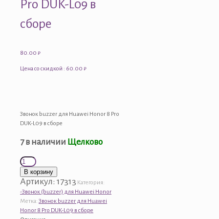
Pro DUK-L09 в
сборе
80.00
₽
Цена со скидкой : 60.00 ₽
Звонок buzzer для Huawei Honor 8 Pro
DUK-L09 в сборе
7 в наличии
Щелково
Количество
товара
В корзину
Звонок
Артикул:
17313
Категория:
buzzer
-Звонок (buzzer) для Huawei Honor
для
Метка:
Звонок buzzer для Huawei
Huawei
Honor 8 Pro DUK-L09 в сборе
Honor