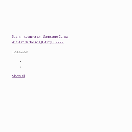
Задняя крышка для Samsung Galaxy
A12 A12 Nacho A125F A127F Синий
10.12.2023
Show all