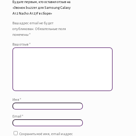
Будьте первым, кто оставил отзыв на
«Звонок buzzer для Samsung Galaxy
A12 Nacho A127F в сборе»
Ваш адрес email не будет
опубликован.
Обязательные поля
помечены
*
Ваш отзыв
*
Имя
*
Email
*
Сохранить моё имя, email и адрес