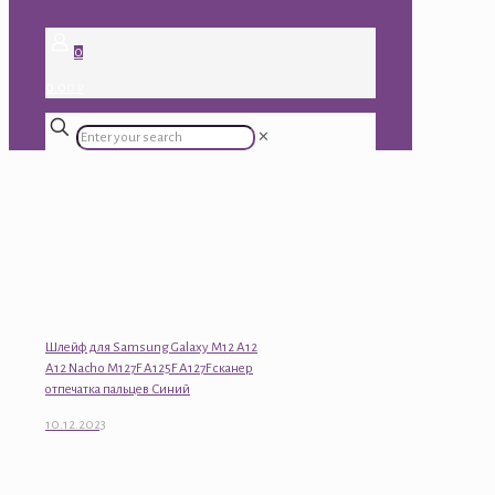
0
0.00 ₽
✕
Шлейф для Samsung Galaxy M12 A12
A12 Nacho M127F A125F A127F сканер
отпечатка пальцев Синий
10.12.2023