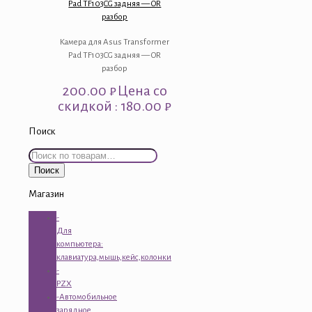
Pad TF103CG задняя — OR
разбор
Камера для Asus Transformer
Pad TF103CG задняя — OR
разбор
200.00
₽
Цена со
скидкой : 180.00 ₽
Поиск
Искать:
Поиск
Магазин
-
Для
компьютера:
клавиатура,мышь,кейс,колонки
-
PZX
-Автомобильное
зарядное