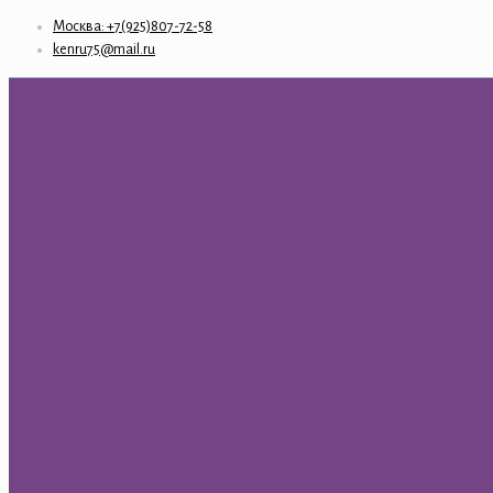
Москва: +7(925)807-72-58
kenru75@mail.ru