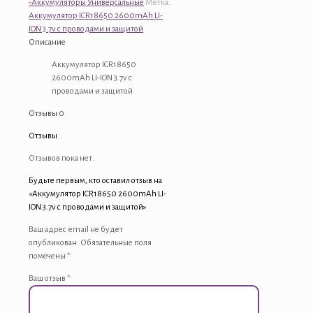
-Аккумуляторы Универсальные
Метка:
2600mAh
Аккумулятор ICR18650 2600mAh LI-
LI-
ION 3.7v с проводами и защитой
ION
Описание
3.7v
с
Аккумулятор ICR18650
проводами
2600mAh LI-ION 3.7v с
и
проводами и защитой
защитой
Отзывы
0
Отзывы
Отзывов пока нет.
Будьте первым, кто оставил отзыв на
«Аккумулятор ICR18650 2600mAh LI-
ION 3.7v с проводами и защитой»
Ваш адрес email не будет
опубликован.
Обязательные поля
помечены
*
Ваш отзыв
*