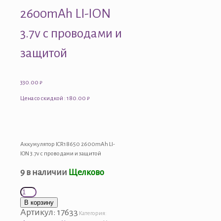
2600mAh LI-ION
3.7v с проводами и
защитой
330.00
₽
Цена со скидкой : 180.00 ₽
Аккумулятор ICR18650 2600mAh LI-
ION 3.7v с проводами и защитой
9 в наличии
Щелково
Количество
товара
В корзину
Аккумулятор
Артикул:
17633
Категория:
ICR18650