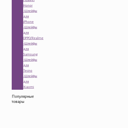
Huawei
Honor
-Шлейфы
для
iPhone
-Шлейфы
для
OPPO/Realme
-Шлейфы
для
Samsung
-Шлейфы
для
Tecno
-Шлейфы
для
Xiaomi
Популярные
товары