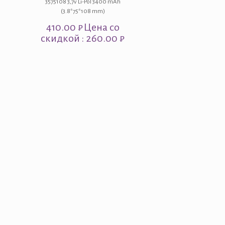
3575108 3,7v Li-Pol 3400 mAh
(3.8*75*108 mm)
410.00
₽
Цена со
скидкой : 260.00 ₽