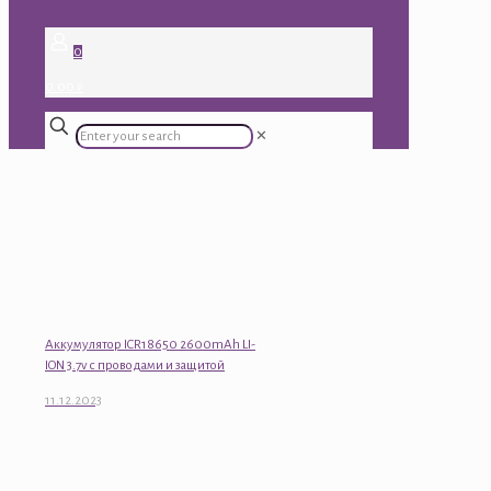
0
0.00 ₽
✕
Аккумулятор ICR18650 2600mAh LI-
ION 3.7v с проводами и защитой
11.12.2023