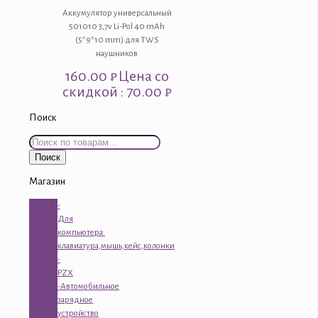
Аккумулятор универсальный
501010 3,7v Li-Pol 40 mAh
(5*9*10 mm) для TWS
наушников
160.00
₽
Цена со
скидкой : 70.00 ₽
Поиск
Искать:
Поиск
Магазин
-
Для
компьютера:
клавиатура,мышь,кейс,колонки
-
PZX
-Автомобильное
зарядное
устройство