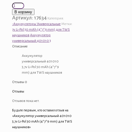
Количество
товара
В корзину
Аккумулятор
Артикул:
17634
Категория:
универсальный
-Аккумуляторы Универсальные
Метки:
401010
7v Li-Pol 30 mAh (4*7*9 mm) для TWS
3,7v
наушников
Аккумулятор
Li-
универсальный 401010 3
Pol
Описание
30
mAh
Аккумулятор
(4*7*9
универсальный 401010
mm)
3,7v Li-Pol 30 mAh (4*7*9
для
mm) для TWS наушников
TWS
Отзывы
0
наушников
Отзывы
Отзывов пока нет.
Будьте первым, кто оставил отзыв на
«Аккумулятор универсальный 401010
3,7v Li-Pol 30 mAh (4*7*9 mm) для TWS
наушников»