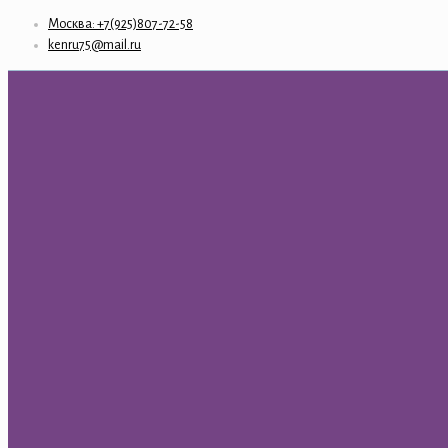
Москва: +7(925)807-72-58
kenru75@mail.ru