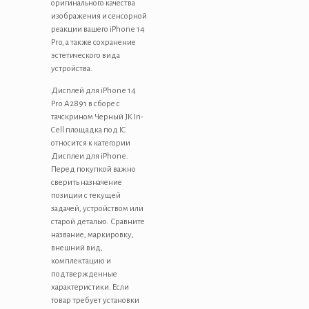
оригинального качества
изображения и сенсорной
реакции вашего iPhone 14
Pro, а также сохранение
эстетического вида
устройства.
Дисплей для iPhone 14
Pro A2891 в сборе с
тачскрином Черный JK In-
Cell площадка под IC
относится к категории
Дисплеи для iPhone.
Перед покупкой важно
сверить назначение
позиции с текущей
задачей, устройством или
старой деталью. Сравните
название, маркировку,
внешний вид,
комплектацию и
подтвержденные
характеристики. Если
товар требует установки