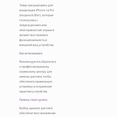
Товар предназначен для
владельцев iPhone 14 Pro
(модель A2891), которые
столкнулись с
повреждением или
неисправностью экрана и
желают восстановить
функциональность и
внешний вид устройства.
Как использовать
Рекомендуется обратиться
к профессиональному
сервисному центру для
замены дисплея, чтобы
обеспечить правильную
установку и сохранение
гарантии устройства.
Почему стоит купить
Выбор данного дисплея
обеспечит восстановление