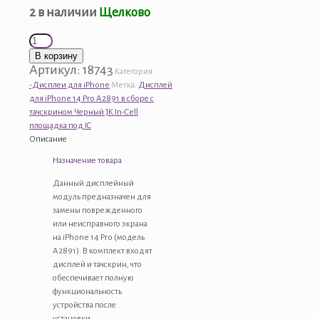
2 в наличии
Щелково
Количество
товара
В корзину
Дисплей
Артикул:
18743
Категория:
для
-Дисплеи для iPhone
Метка:
Дисплей
iPhone
для iPhone 14 Pro A2891 в сборе с
14
тачскрином Черный JK In-Cell
Pro
площадка под IC
A2891
Описание
в
Назначение товара
сборе
с
Данный дисплейный
тачскрином
модуль предназначен для
Черный
замены поврежденного
JK
или неисправного экрана
In-
на iPhone 14 Pro (модель
Cell
A2891). В комплект входят
площадка
дисплей и тачскрин, что
под
обеспечивает полную
IC
функциональность
устройства после
установки.