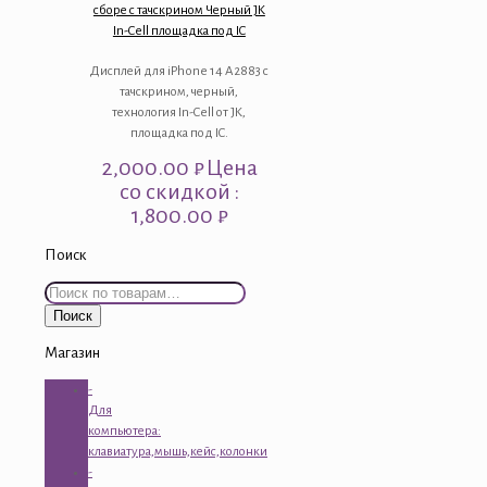
сборе с тачскрином Черный JK
In-Cell площадка под IC
Дисплей для iPhone 14 A2883 с
тачскрином, черный,
технология In-Cell от JK,
площадка под IC.
2,000.00
₽
Цена
со скидкой :
1,800.00 ₽
Поиск
Искать:
Поиск
Магазин
-
Для
компьютера:
клавиатура,мышь,кейс,колонки
-