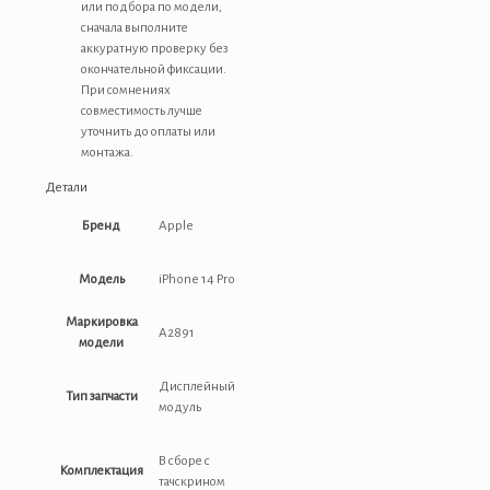
или подбора по модели,
сначала выполните
аккуратную проверку без
окончательной фиксации.
При сомнениях
совместимость лучше
уточнить до оплаты или
монтажа.
Детали
Бренд
Apple
Модель
iPhone 14 Pro
Маркировка
A2891
модели
Дисплейный
Тип запчасти
модуль
В сборе с
Комплектация
тачскрином