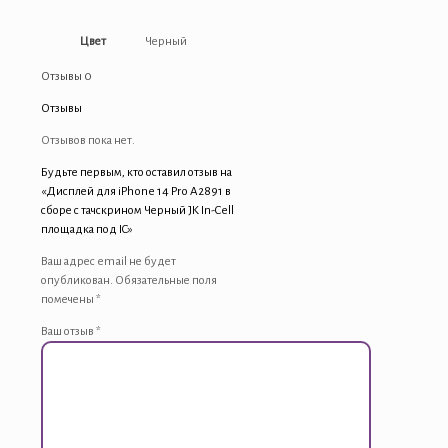
Цвет
Черный
Отзывы
0
Отзывы
Отзывов пока нет.
Будьте первым, кто оставил отзыв на
«Дисплей для iPhone 14 Pro A2891 в
сборе с тачскрином Черный JK In-Cell
площадка под IC»
Ваш адрес email не будет
опубликован.
Обязательные поля
помечены
*
Ваш отзыв
*