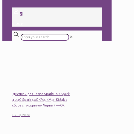
0
0.00 ₽
✕
Дисплей для Tecno Spark Go 2 Spark
40 4G Spark 40C KM4 KM5n KM4k в
сборе с тачскрином Черный — OR
02.07.2026