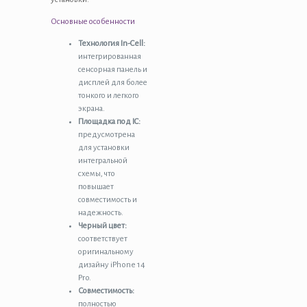
Основные особенности
Технология In-Cell:
интегрированная
сенсорная панель и
дисплей для более
тонкого и легкого
экрана.
Площадка под IC:
предусмотрена
для установки
интегральной
схемы, что
повышает
совместимость и
надежность.
Черный цвет:
соответствует
оригинальному
дизайну iPhone 14
Pro.
Совместимость:
полностью