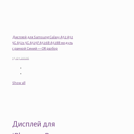
Дисплей для Samsung Galaxy A52 A52
5G A52s 5G A525F A526B A528B модуль
с рамкой Синий — OR разбор
13.07.2026
Show all
Дисплей для