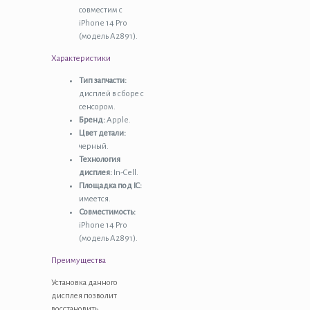
совместим с
iPhone 14 Pro
(модель A2891).
Характеристики
Тип запчасти:
дисплей в сборе с
сенсором.
Бренд:
Apple.
Цвет детали:
черный.
Технология
дисплея:
In-Cell.
Площадка под IC:
имеется.
Совместимость:
iPhone 14 Pro
(модель A2891).
Преимущества
Установка данного
дисплея позволит
восстановить