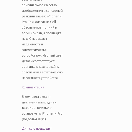
оригинальное качество
изображения и сенсорной
реакции вашего iPhone 14
Pro. Технология In-Cell
обеспечивает тонкий и
легкий экран, а площадка
под IC повышает
надежность и
совместимость с
устройством. Черный цвет
детали соответствует
оригинальному дизайну,
обеспечивая эстетическую
целостность устройства.
Комплектация
В комплект входят
дисплейный модуль и
тачскрин, готовые к
установке на iPhone 14 Pro
(модель A2891).
Для кого подходит