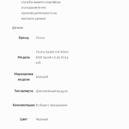
службы вашего смартфона
и сохраняете его
производительность на
высоком уровне.
Детали
Бренд
Tecno
Tecno Spark 10C KI5m
Модель
KI5K Spark 10 4G K15q
Infi
Маркировка
A662LM
модели
Тип запчасти
Дисплейный модуль
Комплектация
В сборе с тачскрином
Цвет
Черный