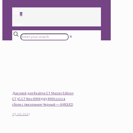
0
0.00 ₽
✕
Дисплей для Realme GT Master Edition
GT 5G GT Neo RMX3363 RMX2202 в
сборе с тачскрином Черный — AMOLED
05.06.2023