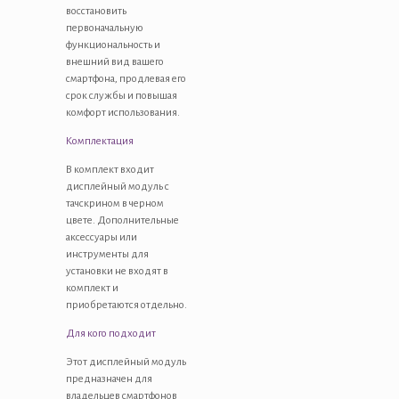
восстановить
первоначальную
функциональность и
внешний вид вашего
смартфона, продлевая его
срок службы и повышая
комфорт использования.
Комплектация
В комплект входит
дисплейный модуль с
тачскрином в черном
цвете. Дополнительные
аксессуары или
инструменты для
установки не входят в
комплект и
приобретаются отдельно.
Для кого подходит
Этот дисплейный модуль
предназначен для
владельцев смартфонов