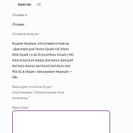
Качество
OR
Отзывы
0
Отзывы
Отзывов пока нет.
Будьте первым, кто оставил отзыв на
«Дисплей для Tecno Spark 10C KI5m
KI5K Spark 10 4G K15q Infinix Smart 7 HD
X6516 Itel A70 A665L Itel A60s A662LM
Itel A60 A662L Itel A60S Itel A50s Itel
P55 5G в сборе с тачскрином Черный —
OR»
Ваш адрес email не будет
опубликован.
Обязательные поля
помечены
*
Ваш отзыв
*