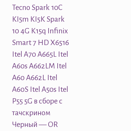
Tecno Spark 10C
KI5m KI5K Spark
10 4G K15q Infinix
Smart 7 HD X6516
Itel A70 A665L Itel
A60s A662LM Itel
A60 A662L Itel
A60S Itel A50s Itel
P55 5G в сборе с
тачскрином
Черный — OR