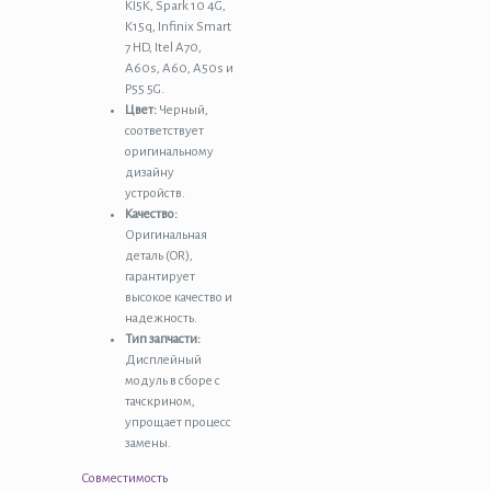
KI5K, Spark 10 4G,
Itel
K15q, Infinix Smart
P55
7 HD, Itel A70,
5G
A60s, A60, A50s и
в
P55 5G.
сборе
Цвет:
Черный,
с
соответствует
тачскрином
оригинальному
Черный
дизайну
-
устройств.
OR
Качество:
Оригинальная
деталь (OR),
гарантирует
высокое качество и
надежность.
Тип запчасти:
Дисплейный
модуль в сборе с
тачскрином,
упрощает процесс
замены.
Совместимость