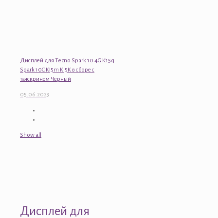
Дисплей для Tecno Spark 10 4G K15q
Spark 10C KI5m KI5K в сборе с
тачскрином Черный
05.06.2023
Show all
Дисплей для