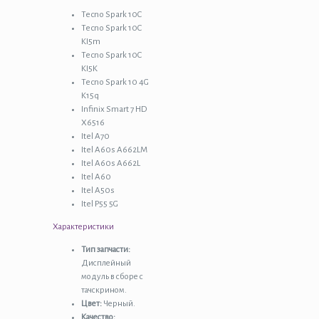
Tecno Spark 10C
Tecno Spark 10C
KI5m
Tecno Spark 10C
KI5K
Tecno Spark 10 4G
K15q
Infinix Smart 7 HD
X6516
Itel A70
Itel A60s A662LM
Itel A60s A662L
Itel A60
Itel A50s
Itel P55 5G
Характеристики
Тип запчасти:
Дисплейный
модуль в сборе с
тачскрином.
Цвет:
Черный.
Качество: