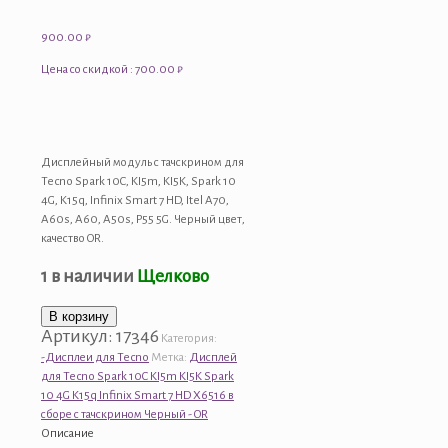
900.00
₽
Цена со скидкой : 700.00 ₽
Дисплейный модуль с тачскрином для
Tecno Spark 10C, KI5m, KI5K, Spark 10
4G, K15q, Infinix Smart 7 HD, Itel A70,
A60s, A60, A50s, P55 5G. Черный цвет,
качество OR.
1 в наличии
Щелково
Количество
В корзину
Артикул:
17346
товара
Категория:
Дисплей
-Дисплеи для Tecno
Метка:
Дисплей
для
для Tecno Spark 10C KI5m KI5K Spark
Tecno
10 4G K15q Infinix Smart 7 HD X6516 в
Spark
сборе с тачскрином Черный - OR
10C
Описание
KI5m