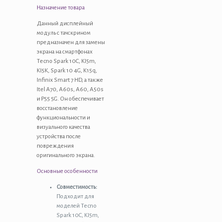
Назначение товара
KI5K
Spark
Данный дисплейный
10
модуль с тачскрином
4G
предназначен для замены
K15q
экрана на смартфонах
Infinix
Tecno Spark 10C, KI5m,
Smart
KI5K, Spark 10 4G, K15q,
7
Infinix Smart 7 HD, а также
HD
Itel A70, A60s, A60, A50s
X6516
и P55 5G. Он обеспечивает
Itel
восстановление
A70
функциональности и
A665L
визуального качества
Itel
устройства после
A60s
повреждения
A662LM
оригинального экрана.
Itel
A60
Основные особенности
A662L
Совместимость:
Itel
Подходит для
A60S
моделей Tecno
Itel
Spark 10C, KI5m,
A50s