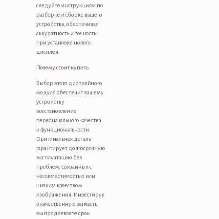
следуйте инструкциям по
разборке и сборке вашего
устройства, обеспечивая
аккуратность и точность
при установке нового
дисплея.
Почему стоит купить
Выбор этого дисплейного
модуля обеспечит вашему
устройству
восстановление
первоначального качества
и функциональности.
Оригинальная деталь
гарантирует долгосрочную
эксплуатацию без
проблем, связанных с
несовместимостью или
низким качеством
изображения. Инвестируя
в качественную запчасть,
вы продлеваете срок