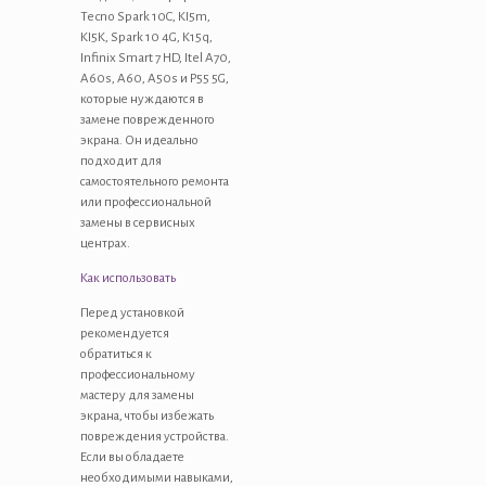
Tecno Spark 10C, KI5m,
KI5K, Spark 10 4G, K15q,
Infinix Smart 7 HD, Itel A70,
A60s, A60, A50s и P55 5G,
которые нуждаются в
замене поврежденного
экрана. Он идеально
подходит для
самостоятельного ремонта
или профессиональной
замены в сервисных
центрах.
Как использовать
Перед установкой
рекомендуется
обратиться к
профессиональному
мастеру для замены
экрана, чтобы избежать
повреждения устройства.
Если вы обладаете
необходимыми навыками,