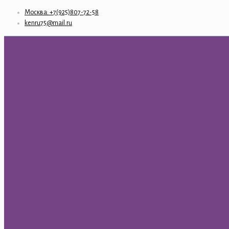
Москва: +7(925)807-72-58
kenru75@mail.ru