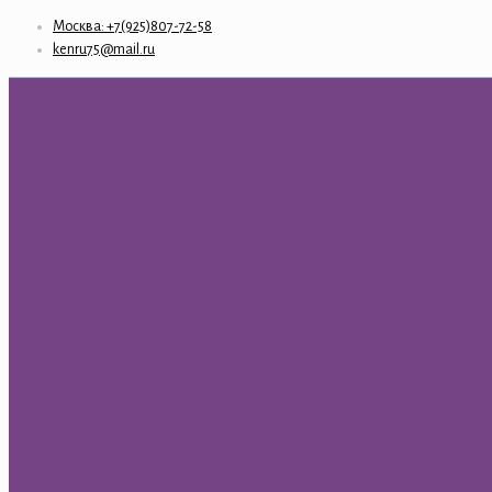
Москва: +7(925)807-72-58
kenru75@mail.ru